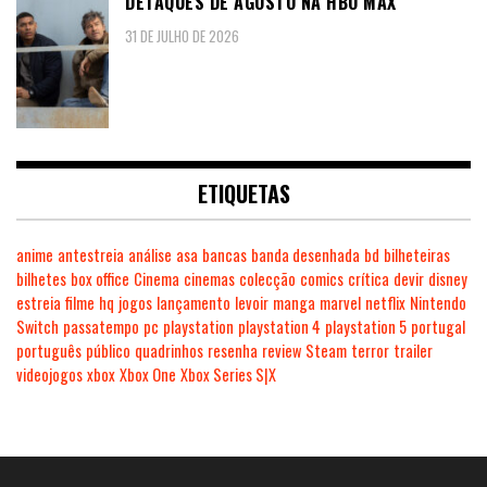
DETAQUES DE AGOSTO NA HBO MAX
31 DE JULHO DE 2026
ETIQUETAS
anime
antestreia
análise
asa
bancas
banda desenhada
bd
bilheteiras
bilhetes
box office
Cinema
cinemas
colecção
comics
crítica
devir
disney
estreia
filme
hq
jogos
lançamento
levoir
manga
marvel
netflix
Nintendo
Switch
passatempo
pc
playstation
playstation 4
playstation 5
portugal
português
público
quadrinhos
resenha
review
Steam
terror
trailer
videojogos
xbox
Xbox One
Xbox Series S|X