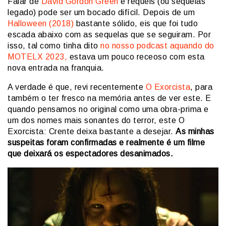
Falar de
David Gordon Green
e requels (ou sequelas
legado) pode ser um bocado difícil. Depois de um
Halloween (2018)
bastante sólido, eis que foi tudo
escada abaixo com as sequelas que se seguiram. Por
isso, tal como tinha dito
no nosso podcast aquando do
MOTELX 2023,
estava um pouco receoso com esta
nova entrada na franquia.
A verdade é que, revi recentemente
O Exorcista
, para
também o ter fresco na memória antes de ver este. E
quando pensamos no original como uma obra-prima e
um dos nomes mais sonantes do terror, este O
Exorcista: Crente deixa bastante a desejar.
As minhas
suspeitas foram confirmadas e realmente é um filme
que deixará os espectadores desanimados.