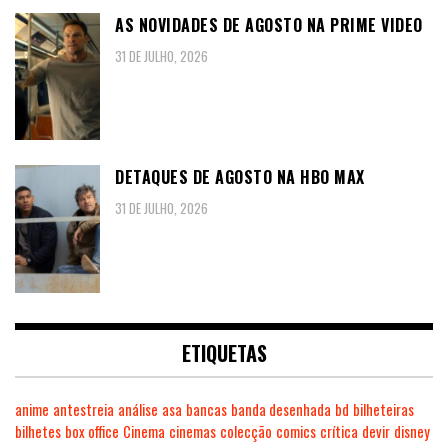
AS NOVIDADES DE AGOSTO NA PRIME VIDEO
31 DE JULHO, 2026
DETAQUES DE AGOSTO NA HBO MAX
31 DE JULHO, 2026
ETIQUETAS
anime
antestreia
análise
asa
bancas
banda desenhada
bd
bilheteiras
bilhetes
box office
Cinema
cinemas
colecção
comics
crítica
devir
disney