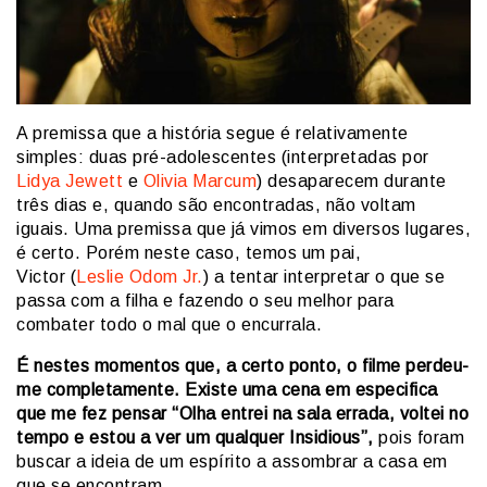
A premissa que a história segue é relativamente
simples: duas pré-adolescentes (interpretadas por
Lidya Jewett
e
Olivia Marcum
) desaparecem durante
três dias e, quando são encontradas, não voltam
iguais. Uma premissa que já vimos em diversos lugares,
é certo. Porém neste caso, temos um pai,
Victor (
Leslie Odom Jr.
) a tentar interpretar o que se
passa com a filha e fazendo o seu melhor para
combater todo o mal que o encurrala.
É nestes momentos que, a certo ponto, o filme perdeu-
me completamente. Existe uma cena em especifica
que me fez pensar “Olha entrei na sala errada, voltei no
tempo e estou a ver um qualquer Insidious”,
pois foram
buscar a ideia de um espírito a assombrar a casa em
que se encontram.