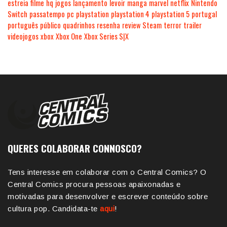
estreia
filme
hq
jogos
lançamento
levoir
manga
marvel
netflix
Nintendo
Switch
passatempo
pc
playstation
playstation 4
playstation 5
portugal
português
público
quadrinhos
resenha
review
Steam
terror
trailer
videojogos
xbox
Xbox One
Xbox Series S|X
QUERES COLABORAR CONNOSCO?
Tens interesse em colaborar com o Central Comics? O
Central Comics procura pessoas apaixonadas e
motivadas para desenvolver e escrever conteúdo sobre
cultura pop. Candidata-te
aqui
!