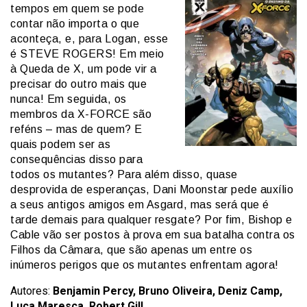
tempos em quem se pode
contar não importa o que
aconteça, e, para Logan, esse
é STEVE ROGERS! Em meio
à Queda de X, um pode vir a
precisar do outro mais que
nunca! Em seguida, os
membros da X-FORCE são
reféns – mas de quem? E
quais podem ser as
consequências disso para
todos os mutantes? Para além disso, quase
desprovida de esperanças, Dani Moonstar pede auxílio
a seus antigos amigos em Asgard, mas será que é
tarde demais para qualquer resgate? Por fim, Bishop e
Cable vão ser postos à prova em sua batalha contra os
Filhos da Câmara, que são apenas um entre os
inúmeros perigos que os mutantes enfrentam agora!
Autores:
Benjamin Percy, Bruno Oliveira, Deniz Camp,
Luca Maresca, Robert Gill