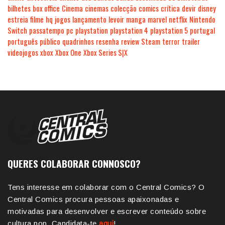
bilhetes
box office
Cinema
cinemas
colecção
comics
crítica
devir
disney
estreia
filme
hq
jogos
lançamento
levoir
manga
marvel
netflix
Nintendo
Switch
passatempo
pc
playstation
playstation 4
playstation 5
portugal
português
público
quadrinhos
resenha
review
Steam
terror
trailer
videojogos
xbox
Xbox One
Xbox Series S|X
QUERES COLABORAR CONNOSCO?
Tens interesse em colaborar com o Central Comics? O
Central Comics procura pessoas apaixonadas e
motivadas para desenvolver e escrever conteúdo sobre
cultura pop. Candidata-te
aqui
!