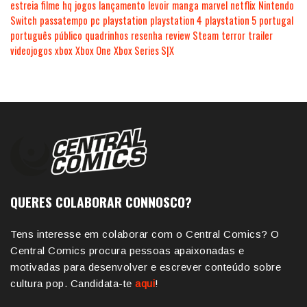
estreia
filme
hq
jogos
lançamento
levoir
manga
marvel
netflix
Nintendo
Switch
passatempo
pc
playstation
playstation 4
playstation 5
portugal
português
público
quadrinhos
resenha
review
Steam
terror
trailer
videojogos
xbox
Xbox One
Xbox Series S|X
QUERES COLABORAR CONNOSCO?
Tens interesse em colaborar com o Central Comics? O
Central Comics procura pessoas apaixonadas e
motivadas para desenvolver e escrever conteúdo sobre
cultura pop. Candidata-te
aqui
!