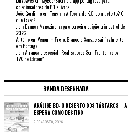
Luis Alves
em
MyBookShelf é a app portuguesa para
colecionadores de BD e livros
João Gordinho
em
Tens um A Teoria do K.O. com defeito? O
que fazer?
.
em
Dangan Magazine lança a terceira edição trimestral de
2026
António
em
Venom – Preto, Branco e Sangue sai finalmente
em Portugal
.
em
Arranca o especial “Realizadores Sem Fronteiras by
TVCine Edition”
BANDA DESENHADA
ANÁLISE BD: O DESERTO DOS TÁRTAROS – A
ESPERA COMO DESTINO
7 DE AGOSTO, 2026