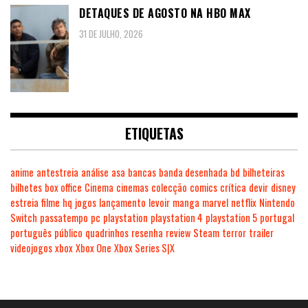
DETAQUES DE AGOSTO NA HBO MAX
31 DE JULHO, 2026
ETIQUETAS
anime
antestreia
análise
asa
bancas
banda desenhada
bd
bilheteiras
bilhetes
box office
Cinema
cinemas
colecção
comics
crítica
devir
disney
estreia
filme
hq
jogos
lançamento
levoir
manga
marvel
netflix
Nintendo
Switch
passatempo
pc
playstation
playstation 4
playstation 5
portugal
português
público
quadrinhos
resenha
review
Steam
terror
trailer
videojogos
xbox
Xbox One
Xbox Series S|X