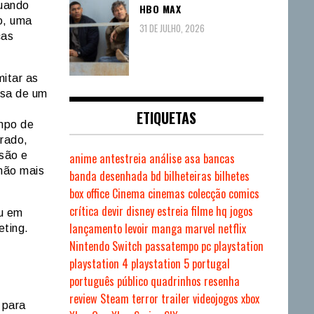
quando
HBO MAX
o, uma
31 DE JULHO, 2026
cas
mitar as
asa de um
ETIQUETAS
mpo de
rado,
são e
anime
antestreia
análise
asa
bancas
não mais
banda desenhada
bd
bilheteiras
bilhetes
box office
Cinema
cinemas
colecção
comics
crítica
devir
disney
estreia
filme
hq
jogos
ou em
lançamento
levoir
manga
marvel
netflix
ting.
Nintendo Switch
passatempo
pc
playstation
playstation 4
playstation 5
portugal
português
público
quadrinhos
resenha
review
Steam
terror
trailer
videojogos
xbox
 para