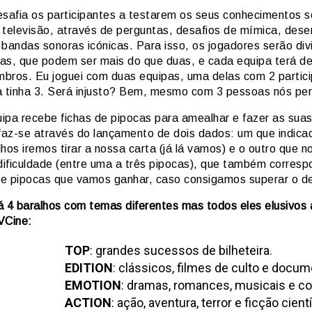
esafia os participantes a testarem os seus conhecimentos 
 televisão, através de perguntas, desafios de mímica, dese
 bandas sonoras icónicas. Para isso, os jogadores serão div
as, que podem ser mais do que duas, e cada equipa terá de
bros. Eu joguei com duas equipas, uma delas com 2 partici
a tinha 3. Será injusto? Bem, mesmo com 3 pessoas nós 
ipa recebe fichas de pipocas para amealhar e fazer as sua
 faz-se através do lançamento de dois dados: um que indica
hos iremos tirar a nossa carta (já lá vamos) e o outro que no
 dificuldade (entre uma a três pipocas), que também corres
e pipocas que vamos ganhar, caso consigamos superar o de
á 4 baralhos com temas diferentes mas todos eles elusivos
VCine:
TOP
: grandes sucessos de bilheteira.
EDITION
: clássicos, filmes de culto e docum
EMOTION
: dramas, romances, musicais e c
ACTION
: ação, aventura, terror e ficção cientí