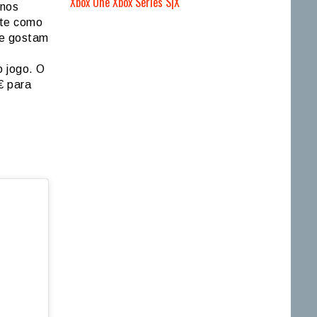
Xbox One
Xbox Series S|X
-nos
nte como
ue gostam
o jogo. O
€ para