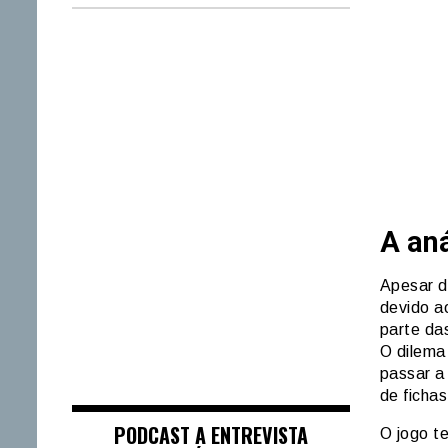
A aná
Apesar d
devido a
parte da
O dilema
passar a
de fichas
PODCAST A ENTREVISTA
O jogo t