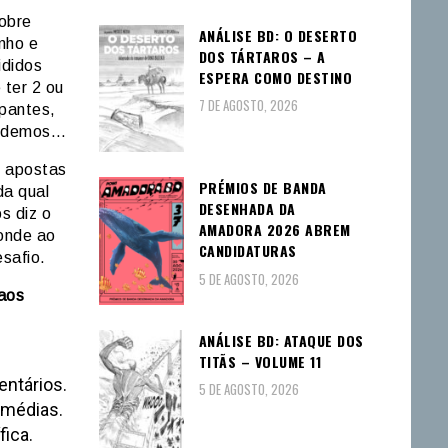
sobre
ANÁLISE BD: O DESERTO
nho e
DOS TÁRTAROS – A
ididos
ESPERA COMO DESTINO
 ter 2 ou
7 DE AGOSTO, 2026
pantes,
perdemos…
s apostas
PRÉMIOS DE BANDA
da qual
DESENHADA DA
s diz o
AMADORA 2026 ABREM
ponde ao
CANDIDATURAS
safio.
5 DE AGOSTO, 2026
 aos
ANÁLISE BD: ATAQUE DOS
TITÃS – VOLUME 11
entários.
5 DE AGOSTO, 2026
omédias.
fica.