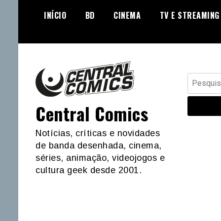
Skip
INÍCIO
BD
CINEMA
TV E STREAMING
to
content
Pesquisar
por:
Central Comics
Notícias, críticas e novidades
de banda desenhada, cinema,
séries, animação, videojogos e
cultura geek desde 2001.