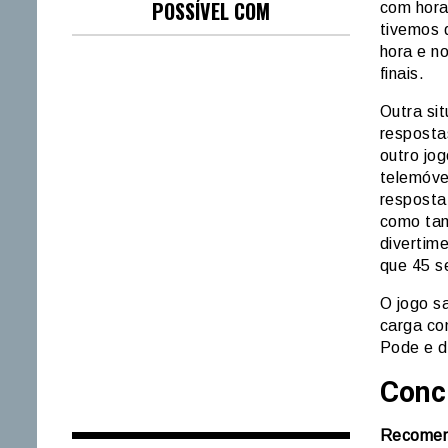
POSSÍVEL COM
com hora
tivemos 
hora e no
finais.
Outra si
resposta
outro jo
telemóve
resposta
como tam
divertim
que 45 s
O jogo s
carga co
Pode e d
Conc
Recomen