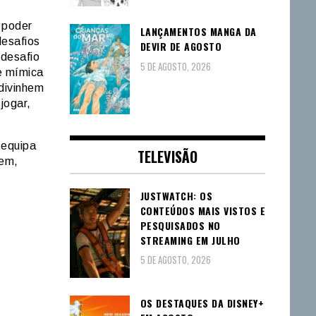
 poder
LANÇAMENTOS MANGA DA
desafios
DEVIR DE AGOSTO
 desafio
5 DE AGOSTO, 2026
de mímica
adivinhem
jogar,
 equipa
TELEVISÃO
rem,
JUSTWATCH: OS
CONTEÚDOS MAIS VISTOS E
PESQUISADOS NO
STREAMING EM JULHO
5 DE AGOSTO, 2026
OS DESTAQUES DA DISNEY+