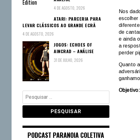
4 DE AGOSTO, 2026
Nos dado
ATARI: PARCERIA PARA
escolher
LEVAR CLÁSSICOS AO GRANDE ECRÃ
diferente
de cantar
4 DE AGOSTO, 2026
e ainda o
JOGOS: ECHOES OF
a respost
AINCRAD – ANÁLISE
perder p
31 DE JULHO, 2026
Quanto a
adversári
ganhamos
Objetivo
Pesquisar
por:
PODCAST PARANOIA COLETIVA