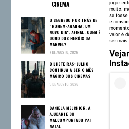
CINEMA
jogar en
muito, m
se fosse
O SEGREDO POR TRÁS DE
e consom
“HOMEM-ARANHA: UM
momentos
NOVO DIA”: AFINAL, QUEM É
valor é 
DONO DOS HERÓIS DA
ser mais 
MARVEL?
Veja
7 DE AGOSTO, 2026
Inst
BILHETEIRAS: JULHO
CONTINUA A SER O MÊS
MÁGICO DOS CINEMAS
5 DE AGOSTO, 2026
DANIELA MELCHIOR, A
AJUDANTE DO
MALCOMPORTADO PAI
NATAL