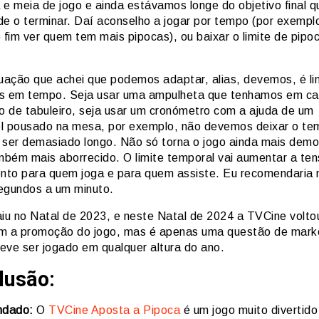
 e meia de jogo e ainda estávamos longe do objetivo final 
de o terminar. Daí aconselho a jogar por tempo (por exempl
 fim ver quem tem mais pipocas), ou baixar o limite de pipo
tuação que achei que podemos adaptar, alias, devemos, é li
s em tempo. Seja usar uma ampulheta que tenhamos em c
go de tabuleiro, seja usar um cronómetro com a ajuda de um
l pousado na mesa, por exemplo, não devemos deixar o te
 ser demasiado longo. Não só torna o jogo ainda mais demo
bém mais aborrecido. O limite temporal vai aumentar a ten
ento para quem joga e para quem assiste. Eu recomendaria 
egundos a um minuto.
aiu no Natal de 2023, e neste Natal de 2024 a TVCine volt
m a promoção do jogo, mas é apenas uma questão de marke
eve ser jogado em qualquer altura do ano.
lusão:
dado:
O
TVCine Aposta a Pipoca
é um jogo muito divertido