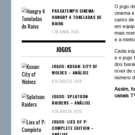
O jogo d
PASSATEMPO CINEMA:
cinema e
HUNGRY 4 TONELADAS DE
canto de
RAIVA
em equip
2 DE JUNHO, 2026
mais mem
e a minh
JOGOS
Cada equ
e o jogo
dos baral
JOGOS: KUSAN: CITY OF
nível de
WOLVES – ANÁLISE
número d
8 DE AGOSTO, 2026
Assim, h
JOGOS: SPLATOON
canais T
RAIDERS – ANÁLISE
6 DE AGOSTO, 2026
JOGOS: LIES OF P:
COMPLETE EDITION –
ANÁLISE