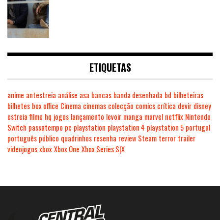
ETIQUETAS
anime
antestreia
análise
asa
bancas
banda desenhada
bd
bilheteiras
bilhetes
box office
Cinema
cinemas
colecção
comics
crítica
devir
disney
estreia
filme
hq
jogos
lançamento
levoir
manga
marvel
netflix
Nintendo
Switch
passatempo
pc
playstation
playstation 4
playstation 5
portugal
português
público
quadrinhos
resenha
review
Steam
terror
trailer
videojogos
xbox
Xbox One
Xbox Series S|X