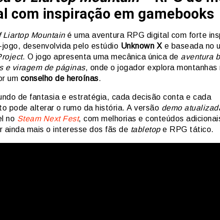
tal com inspiração em gamebooks
f Liartop Mountain
é uma aventura RPG digital com forte ins
s-jogo, desenvolvida pelo estúdio
Unknown X
e baseada no u
roject
. O jogo apresenta uma mecânica única de
aventura 
s e viragem de páginas
, onde o jogador explora montanhas
or um
conselho de heroínas
.
ndo de fantasia e estratégia, cada decisão conta e cada
o pode alterar o rumo da história. A versão
demo atualizad
el no
Steam Next Fest
, com melhorias e conteúdos adicionai
r ainda mais o interesse dos fãs de
tabletop
e RPG tático.