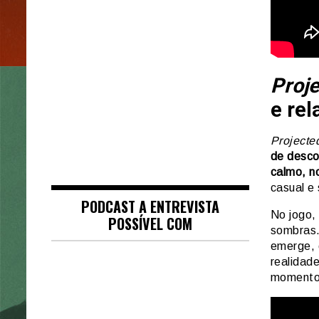
Proj
e re
Projecte
de desco
calmo, n
casual e
PODCAST A ENTREVISTA
No jogo,
POSSÍVEL COM
sombras.
emerge, 
realidade
momentos