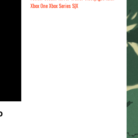
Xbox One
Xbox Series S|X
o