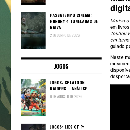
digi
PASSATEMPO CINEMA:
HUNGRY 4 TONELADAS DE
Marisa o
RAIVA
em livro
Touhou P
2 DE JUNHO DE 2026
em turno
guiado p
Neste mu
moviment
JOGOS
disponív
desperta
JOGOS: SPLATOON
RAIDERS – ANÁLISE
6 DE AGOSTO DE 2026
JOGOS: LIES OF P: