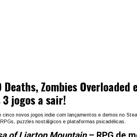
 Deaths, Zombies Overloaded 
 3 jogos a sair!
 cinco novos jogos indie com lançamentos e demos no Ste
o RPGs, puzzles nostálgicos e plataformas psicadélicas.
a of Liartop Mountain
– RPG de m