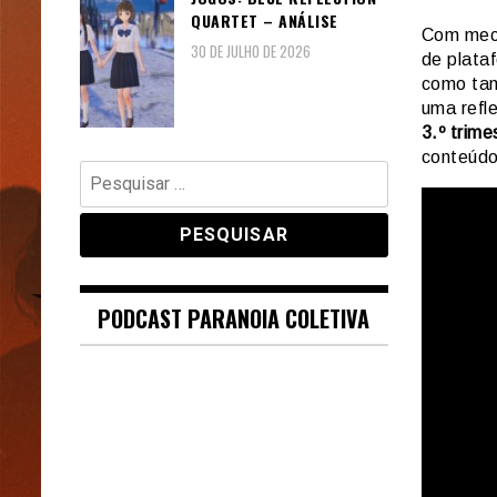
QUARTET – ANÁLISE
Com mecâ
30 DE JULHO DE 2026
de plata
como tam
uma refl
3.º trim
conteúdo
Pesquisar
por:
PODCAST PARANOIA COLETIVA