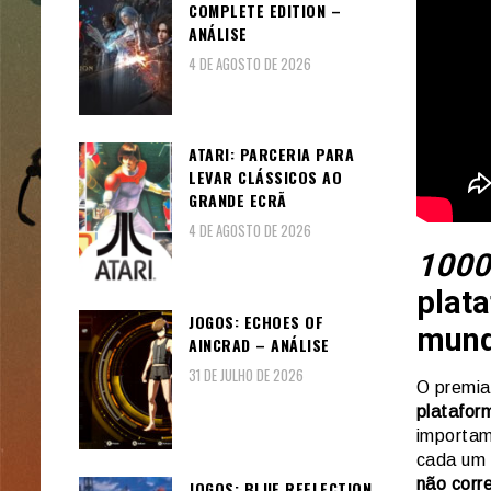
COMPLETE EDITION –
ANÁLISE
4 DE AGOSTO DE 2026
ATARI: PARCERIA PARA
LEVAR CLÁSSICOS AO
GRANDE ECRÃ
4 DE AGOSTO DE 2026
1000
plat
JOGOS: ECHOES OF
mun
AINCRAD – ANÁLISE
31 DE JULHO DE 2026
O premi
platafor
importam
cada um 
não corr
JOGOS: BLUE REFLECTION