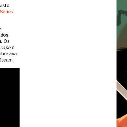
visto
Series
e
idos
,
a
. Os
cape
e
obreviva
Steam.