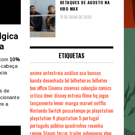
DETAQUES DE AGOSTO NA
HBO MAX
31 DE JULHO DE 2026
lgica
a
ETIQUETAS
 com
10%
a-cabeça
anime
antestreia
análise
asa
bancas
ncia
banda desenhada
bd
bilheteiras
bilhetes
box office
Cinema
cinemas
colecção
comics
os de
crítica
devir
disney
estreia
filme
hq
jogos
cionante
lançamento
levoir
manga
marvel
netflix
re a
Nintendo Switch
passatempo
pc
playstation
playstation 4
playstation 5
portugal
português
público
quadrinhos
resenha
review
Steam
terror
trailer
videojogos
xbox