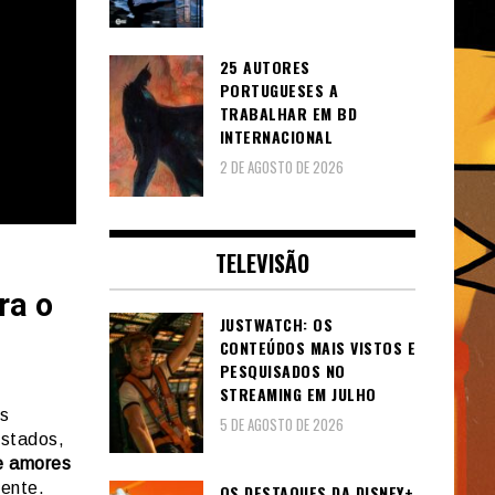
25 AUTORES
PORTUGUESES A
TRABALHAR EM BD
INTERNACIONAL
2 DE AGOSTO DE 2026
TELEVISÃO
ra o
JUSTWATCH: OS
CONTEÚDOS MAIS VISTOS E
PESQUISADOS NO
m
STREAMING EM JULHO
es
5 DE AGOSTO DE 2026
ustados,
e amores
vente.
OS DESTAQUES DA DISNEY+