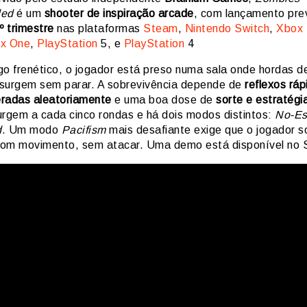
ded
é um
shooter de inspiração arcade
, com lançamento pre
º trimestre
nas plataformas
Steam
,
Nintendo Switch
,
Xbox 
x One
,
PlayStation
5, e
PlayStation
4
go frenético, o jogador está preso numa sala onde hordas d
surgem sem parar. A sobrevivência depende de
reflexos ráp
radas aleatoriamente
e uma boa dose de
sorte e estratégi
urgem a cada cinco rondas e há dois modos distintos:
No-Es
d
. Um modo
Pacifism
mais desafiante exige que o jogador s
om movimento, sem atacar. Uma demo está disponível no 