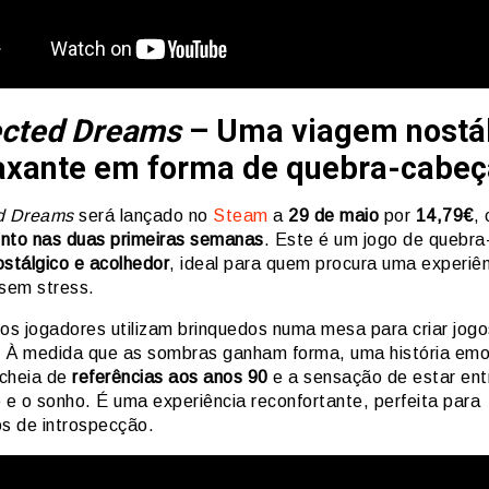
ected Dreams
– Uma viagem nostá
laxante em forma de quebra-cabeç
d Dreams
será lançado no
Steam
a
29 de maio
por
14,79€
,
nto nas duas primeiras semanas
. Este é um jogo de quebr
ostálgico e acolhedor
, ideal para quem procura uma experiê
 sem stress.
 os jogadores utilizam brinquedos numa mesa para criar jog
 À medida que as sombras ganham forma, uma história emo
cheia de
referências aos anos 90
e a sensação de estar ent
 e o sonho. É uma experiência reconfortante, perfeita para
 de introspecção.