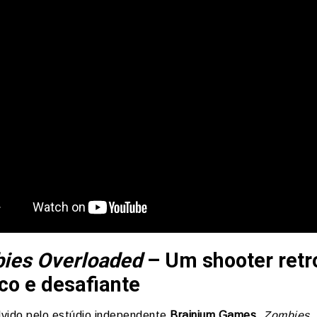
ies Overloaded
– Um shooter retr
co e desafiante
vido pelo estúdio independente
Brainium Games
,
Zombies