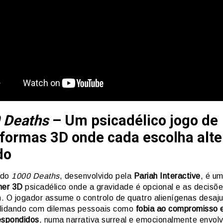
 Deaths
– Um psicadélico jogo de
aformas 3D onde cada escolha alte
do
ado
1000 Deaths
, desenvolvido pela
Pariah Interactive
, é u
mer 3D
psicadélico onde a gravidade é opcional e as decisõ
. O jogador assume o controlo de quatro alienígenas desaj
lidando com dilemas pessoais como
fobia ao compromisso 
espondidos
, numa narrativa surreal e emocionalmente envol