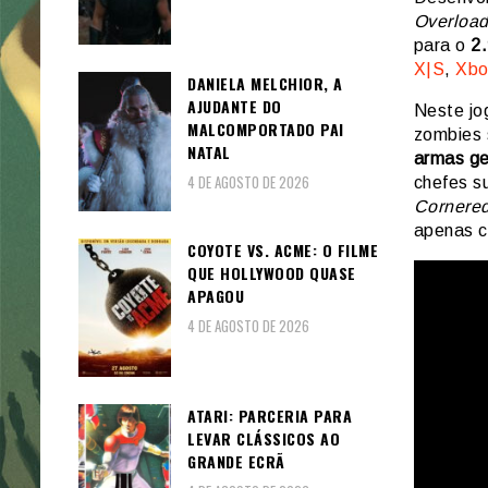
Overloa
para o
2.
X|S
,
Xbo
DANIELA MELCHIOR, A
AJUDANTE DO
Neste jo
MALCOMPORTADO PAI
zombies 
NATAL
armas ge
4 DE AGOSTO DE 2026
chefes s
Cornere
apenas c
COYOTE VS. ACME: O FILME
QUE HOLLYWOOD QUASE
APAGOU
4 DE AGOSTO DE 2026
ATARI: PARCERIA PARA
LEVAR CLÁSSICOS AO
GRANDE ECRÃ