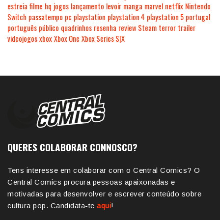
estreia
filme
hq
jogos
lançamento
levoir
manga
marvel
netflix
Nintendo
Switch
passatempo
pc
playstation
playstation 4
playstation 5
portugal
português
público
quadrinhos
resenha
review
Steam
terror
trailer
videojogos
xbox
Xbox One
Xbox Series S|X
QUERES COLABORAR CONNOSCO?
Tens interesse em colaborar com o Central Comics? O
Central Comics procura pessoas apaixonadas e
motivadas para desenvolver e escrever conteúdo sobre
cultura pop. Candidata-te
aqui
!