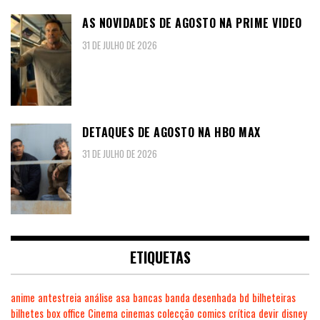
AS NOVIDADES DE AGOSTO NA PRIME VIDEO
31 DE JULHO DE 2026
DETAQUES DE AGOSTO NA HBO MAX
31 DE JULHO DE 2026
ETIQUETAS
anime
antestreia
análise
asa
bancas
banda desenhada
bd
bilheteiras
bilhetes
box office
Cinema
cinemas
colecção
comics
crítica
devir
disney