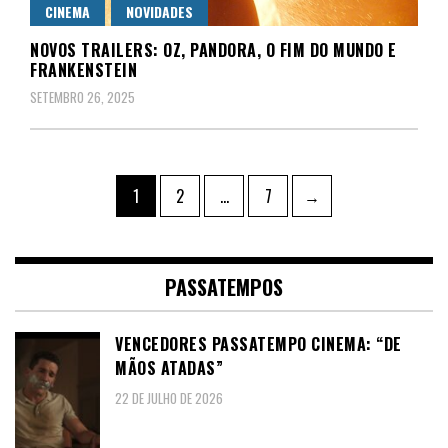
CINEMA
NOVIDADES
NOVOS TRAILERS: OZ, PANDORA, O FIM DO MUNDO E
FRANKENSTEIN
SETEMBRO 26, 2025
Paginação
Page
Page
Page
1
2
…
7
→
dos
conteúdos
PASSATEMPOS
VENCEDORES PASSATEMPO CINEMA: “DE
MÃOS ATADAS”
22 DE JULHO DE 2026