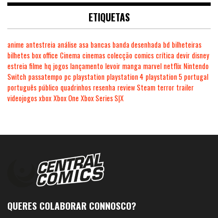
ETIQUETAS
anime
antestreia
análise
asa
bancas
banda desenhada
bd
bilheteiras
bilhetes
box office
Cinema
cinemas
colecção
comics
crítica
devir
disney
estreia
filme
hq
jogos
lançamento
levoir
manga
marvel
netflix
Nintendo
Switch
passatempo
pc
playstation
playstation 4
playstation 5
portugal
português
público
quadrinhos
resenha
review
Steam
terror
trailer
videojogos
xbox
Xbox One
Xbox Series S|X
QUERES COLABORAR CONNOSCO?