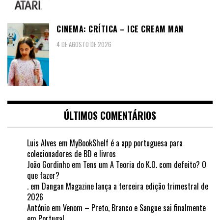
CINEMA: CRÍTICA – ICE CREAM MAN
4 DE AGOSTO DE 2026
ÚLTIMOS COMENTÁRIOS
Luis Alves
em
MyBookShelf é a app portuguesa para
colecionadores de BD e livros
João Gordinho
em
Tens um A Teoria do K.O. com defeito? O
que fazer?
.
em
Dangan Magazine lança a terceira edição trimestral de
2026
António
em
Venom – Preto, Branco e Sangue sai finalmente
em Portugal