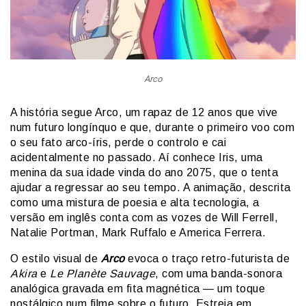
Arco
A história segue Arco, um rapaz de 12 anos que vive
num futuro longínquo e que, durante o primeiro voo com
o seu fato arco-íris, perde o controlo e cai
acidentalmente no passado. Aí conhece Iris, uma
menina da sua idade vinda do ano 2075, que o tenta
ajudar a regressar ao seu tempo. A animação, descrita
como uma mistura de poesia e alta tecnologia, a
versão em inglês conta com as vozes de Will Ferrell,
Natalie Portman, Mark Ruffalo e America Ferrera.
O estilo visual de
Arco
evoca o traço retro-futurista de
Akira
e
Le Planète Sauvage
, com uma banda-sonora
analógica gravada em fita magnética — um toque
nostálgico num filme sobre o futuro. Estreia em