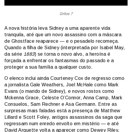
Gritos 7
A nova história leva Sidney a uma aparente vida
tranquila, até que um novo assassino com a máscara
de Ghostface reaparece — e o pesadelo recomeça.
Quando a filha de Sidney (interpretada por Isabel May,
da série
1883
) se torna o novo alvo, a heroína é
forçada a enfrentar os fantasmas do passado e a
proteger a sua família a qualquer custo.
O elenco inclui ainda Courteney Cox de regresso como
a jornalista Gale Weathers, Joel McHale como Mark
Evans (o marido de Sidney), e novos rostos como
Mckenna Grace, Celeste O’Connor, Anna Camp, Mark
Consuelos, Sam Rechner e Asa Germann. Entre as
surpresas mais faladas está a presença de Matthew
Lillard e Scott Foley, antigos assassinos da saga que
regressam num enredo envolto em mistério — e até
David Arquette volta a aparecer como Dewey Riley,