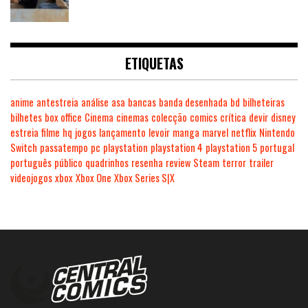
ETIQUETAS
anime
antestreia
análise
asa
bancas
banda desenhada
bd
bilheteiras
bilhetes
box office
Cinema
cinemas
colecção
comics
crítica
devir
disney
estreia
filme
hq
jogos
lançamento
levoir
manga
marvel
netflix
Nintendo
Switch
passatempo
pc
playstation
playstation 4
playstation 5
portugal
português
público
quadrinhos
resenha
review
Steam
terror
trailer
videojogos
xbox
Xbox One
Xbox Series S|X