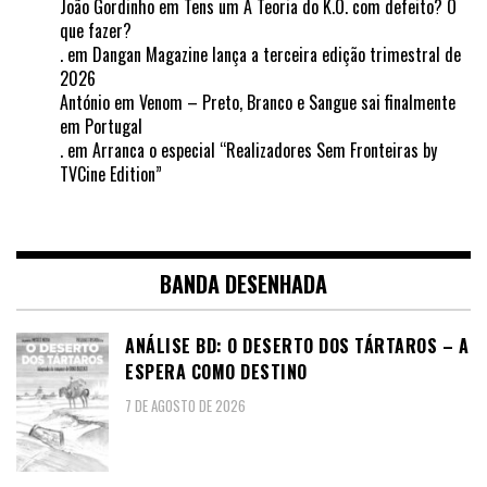
João Gordinho
em
Tens um A Teoria do K.O. com defeito? O
que fazer?
.
em
Dangan Magazine lança a terceira edição trimestral de
2026
António
em
Venom – Preto, Branco e Sangue sai finalmente
em Portugal
.
em
Arranca o especial “Realizadores Sem Fronteiras by
TVCine Edition”
BANDA DESENHADA
ANÁLISE BD: O DESERTO DOS TÁRTAROS – A
ESPERA COMO DESTINO
7 DE AGOSTO DE 2026