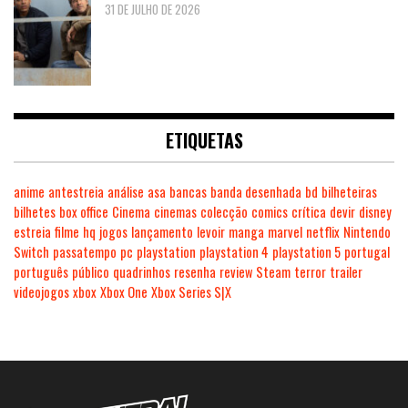
31 DE JULHO DE 2026
ETIQUETAS
anime
antestreia
análise
asa
bancas
banda desenhada
bd
bilheteiras
bilhetes
box office
Cinema
cinemas
colecção
comics
crítica
devir
disney
estreia
filme
hq
jogos
lançamento
levoir
manga
marvel
netflix
Nintendo
Switch
passatempo
pc
playstation
playstation 4
playstation 5
portugal
português
público
quadrinhos
resenha
review
Steam
terror
trailer
videojogos
xbox
Xbox One
Xbox Series S|X