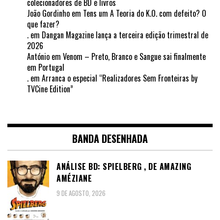
colecionadores de BD e livros
João Gordinho
em
Tens um A Teoria do K.O. com defeito? O
que fazer?
.
em
Dangan Magazine lança a terceira edição trimestral de
2026
António
em
Venom – Preto, Branco e Sangue sai finalmente
em Portugal
.
em
Arranca o especial “Realizadores Sem Fronteiras by
TVCine Edition”
BANDA DESENHADA
ANÁLISE BD: SPIELBERG , DE AMAZING
AMÉZIANE
9 DE AGOSTO, 2026