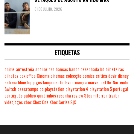
31 DE JULHO, 2026
ETIQUETAS
anime
antestreia
análise
asa
bancas
banda desenhada
bd
bilheteiras
bilhetes
box office
Cinema
cinemas
colecção
comics
crítica
devir
disney
estreia
filme
hq
jogos
lançamento
levoir
manga
marvel
netflix
Nintendo
Switch
passatempo
pc
playstation
playstation 4
playstation 5
portugal
português
público
quadrinhos
resenha
review
Steam
terror
trailer
videojogos
xbox
Xbox One
Xbox Series S|X