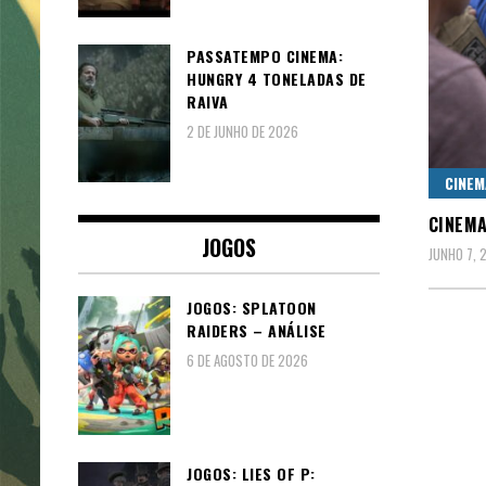
PASSATEMPO CINEMA:
HUNGRY 4 TONELADAS DE
RAIVA
2 DE JUNHO DE 2026
CINEM
CINEMA
JOGOS
JUNHO 7, 
JOGOS: SPLATOON
RAIDERS – ANÁLISE
6 DE AGOSTO DE 2026
JOGOS: LIES OF P: