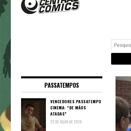
Banda Desenhada, Cinema,
Central Comics
Animação, TV, Videojogos
Pesquisar
por:
PASSATEMPOS
VENCEDORES PASSATEMPO
CINEMA: “DE MÃOS
ATADAS”
22 DE JULHO DE 2026