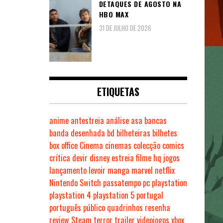
DETAQUES DE AGOSTO NA
HBO MAX
31 DE JULHO DE 2026
ETIQUETAS
anime
antestreia
análise
asa
bancas
banda desenhada
bd
bilheteiras
bilhetes
box office
Cinema
cinemas
colecção
comics
crítica
devir
disney
estreia
filme
hq
jogos
lançamento
levoir
manga
marvel
netflix
Nintendo Switch
passatempo
pc
playstation
playstation 4
playstation 5
portugal
português
público
quadrinhos
resenha
review
Steam
terror
trailer
videojogos
xbox