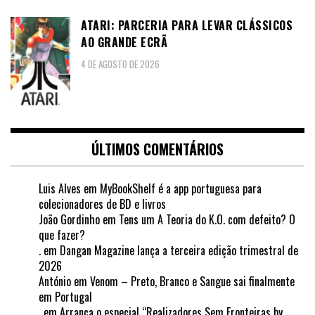
ATARI: PARCERIA PARA LEVAR CLÁSSICOS
AO GRANDE ECRÃ
4 DE AGOSTO DE 2026
ÚLTIMOS COMENTÁRIOS
Luis Alves
em
MyBookShelf é a app portuguesa para
colecionadores de BD e livros
João Gordinho
em
Tens um A Teoria do K.O. com defeito? O
que fazer?
.
em
Dangan Magazine lança a terceira edição trimestral de
2026
António
em
Venom – Preto, Branco e Sangue sai finalmente
em Portugal
.
em
Arranca o especial “Realizadores Sem Fronteiras by