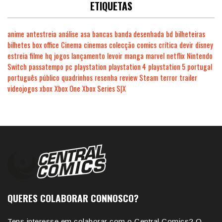
ETIQUETAS
anime
antestreia
análise
asa
bancas
banda desenhada
bd
bilheteiras
bilhetes
box office
Cinema
cinemas
colecção
comics
crítica
devir
disney
estreia
filme
hq
jogos
lançamento
levoir
manga
marvel
netflix
Nintendo
Switch
passatempo
pc
playstation
playstation 4
playstation 5
portugal
português
público
quadrinhos
resenha
review
Steam
terror
trailer
videojogos
xbox
Xbox One
Xbox Series S|X
QUERES COLABORAR CONNOSCO?
Tens interesse em colaborar com o Central Comics? O