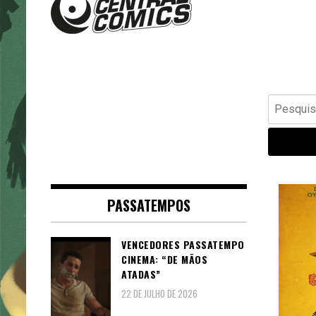
Banda Desenhada, Cinema,
Central Comics
Animação, TV, Videojogos
Pesquisar
por:
PASSATEMPOS
VENCEDORES PASSATEMPO
CINEMA: “DE MÃOS
ATADAS”
22 DE JULHO DE 2026