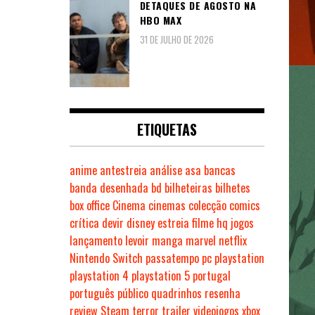
DETAQUES DE AGOSTO NA
HBO MAX
31 DE JULHO DE 2026
ETIQUETAS
anime
antestreia
análise
asa
bancas
banda desenhada
bd
bilheteiras
bilhetes
box office
Cinema
cinemas
colecção
comics
crítica
devir
disney
estreia
filme
hq
jogos
lançamento
levoir
manga
marvel
netflix
Nintendo Switch
passatempo
pc
playstation
playstation 4
playstation 5
portugal
português
público
quadrinhos
resenha
review
Steam
terror
trailer
videojogos
xbox