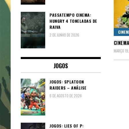
PASSATEMPO CINEMA:
HUNGRY 4 TONELADAS DE
RAIVA
CINEM
2 DE JUNHO DE 2026
CINEMA
MARÇO 19,
JOGOS
JOGOS: SPLATOON
RAIDERS – ANÁLISE
6 DE AGOSTO DE 2026
JOGOS: LIES OF P: