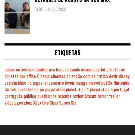
31 DE JULHO DE 2026
ETIQUETAS
anime
antestreia
análise
asa
bancas
banda desenhada
bd
bilheteiras
bilhetes
box office
Cinema
cinemas
colecção
comics
crítica
devir
disney
estreia
filme
hq
jogos
lançamento
levoir
manga
marvel
netflix
Nintendo
Switch
passatempo
pc
playstation
playstation 4
playstation 5
portugal
português
público
quadrinhos
resenha
review
Steam
terror
trailer
videojogos
xbox
Xbox One
Xbox Series S|X