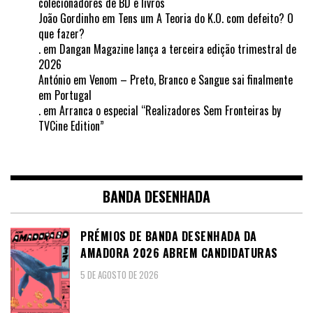
colecionadores de BD e livros
João Gordinho
em
Tens um A Teoria do K.O. com defeito? O
que fazer?
.
em
Dangan Magazine lança a terceira edição trimestral de
2026
António
em
Venom – Preto, Branco e Sangue sai finalmente
em Portugal
.
em
Arranca o especial “Realizadores Sem Fronteiras by
TVCine Edition”
BANDA DESENHADA
PRÉMIOS DE BANDA DESENHADA DA
AMADORA 2026 ABREM CANDIDATURAS
5 DE AGOSTO DE 2026