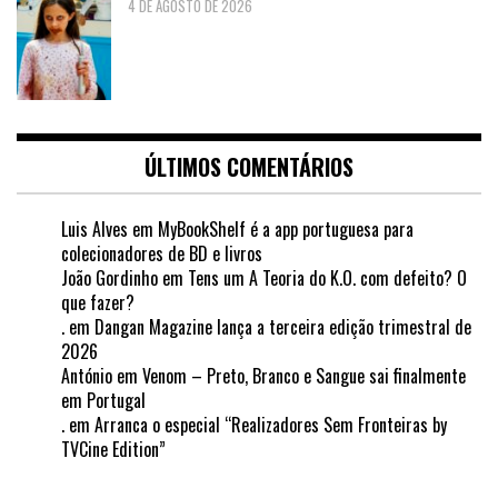
4 DE AGOSTO DE 2026
ÚLTIMOS COMENTÁRIOS
Luis Alves
em
MyBookShelf é a app portuguesa para
colecionadores de BD e livros
João Gordinho
em
Tens um A Teoria do K.O. com defeito? O
que fazer?
.
em
Dangan Magazine lança a terceira edição trimestral de
2026
António
em
Venom – Preto, Branco e Sangue sai finalmente
em Portugal
.
em
Arranca o especial “Realizadores Sem Fronteiras by
TVCine Edition”