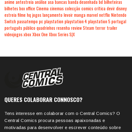
anime
antestreia
análise
asa
bancas
banda desenhada
bd
bilheteiras
bilhetes
box office
Cinema
cinemas
colecção
comics
crítica
devir
disney
estreia
filme
hq
jogos
lançamento
levoir
manga
marvel
netflix
Nintendo
Switch
passatempo
pc
playstation
playstation 4
playstation 5
portugal
português
público
quadrinhos
resenha
review
Steam
terror
trailer
videojogos
xbox
Xbox One
Xbox Series S|X
QUERES COLABORAR CONNOSCO?
Tens interesse em colaborar com o Central Comics? O
Central Comics procura pessoas apaixonadas e
motivadas para desenvolver e escrever conteúdo sobre