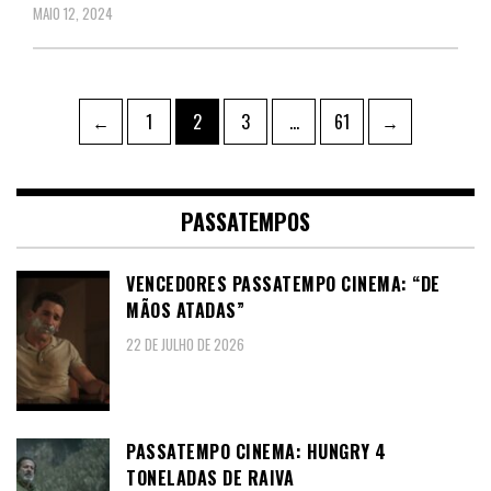
MAIO 12, 2024
Paginação
Page
Page
Page
Page
←
1
2
3
…
61
→
dos
conteúdos
PASSATEMPOS
VENCEDORES PASSATEMPO CINEMA: “DE
MÃOS ATADAS”
22 DE JULHO DE 2026
PASSATEMPO CINEMA: HUNGRY 4
TONELADAS DE RAIVA