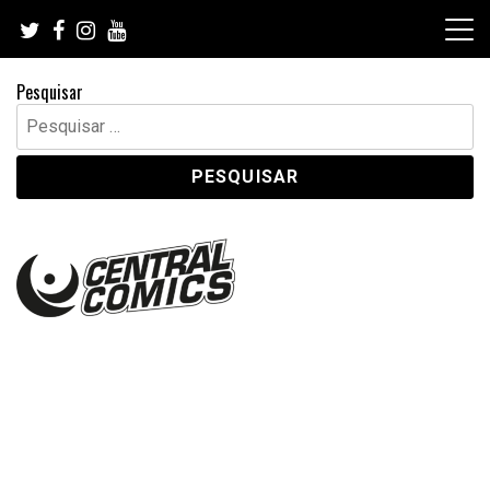
Skip
to
content
Pesquisar
Pesquisar
por: