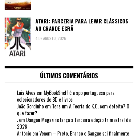
ATARI: PARCERIA PARA LEVAR CLÁSSICOS
AO GRANDE ECRÃ
4 DE AGOSTO, 2026
ÚLTIMOS COMENTÁRIOS
Luis Alves
em
MyBookShelf é a app portuguesa para
colecionadores de BD e livros
João Gordinho
em
Tens um A Teoria do K.O. com defeito? O
que fazer?
.
em
Dangan Magazine lança a terceira edição trimestral de
2026
António
em
Venom – Preto, Branco e Sangue sai finalmente