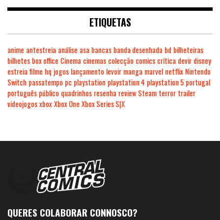
ETIQUETAS
anime
antestreia
análise
asa
bancas
banda desenhada
bd
bilheteiras
bilhetes
box office
Cinema
cinemas
colecção
comics
crítica
devir
disney
estreia
filme
hq
jogos
lançamento
levoir
manga
marvel
netflix
Nintendo
Switch
passatempo
pc
playstation
playstation 4
playstation 5
portugal
português
público
quadrinhos
resenha
review
Steam
terror
trailer
videojogos
xbox
Xbox One
Xbox Series S|X
QUERES COLABORAR CONNOSCO?