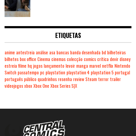
ETIQUETAS
anime
antestreia
análise
asa
bancas
banda desenhada
bd
bilheteiras
bilhetes
box office
Cinema
cinemas
colecção
comics
crítica
devir
disney
estreia
filme
hq
jogos
lançamento
levoir
manga
marvel
netflix
Nintendo
Switch
passatempo
pc
playstation
playstation 4
playstation 5
portugal
português
público
quadrinhos
resenha
review
Steam
terror
trailer
videojogos
xbox
Xbox One
Xbox Series S|X