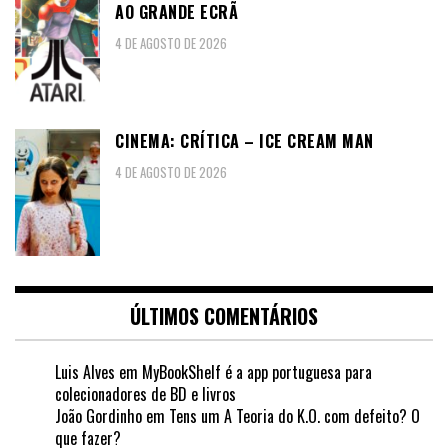
AO GRANDE ECRÃ
4 DE AGOSTO DE 2026
CINEMA: CRÍTICA – ICE CREAM MAN
4 DE AGOSTO DE 2026
ÚLTIMOS COMENTÁRIOS
Luis Alves
em
MyBookShelf é a app portuguesa para
colecionadores de BD e livros
João Gordinho
em
Tens um A Teoria do K.O. com defeito? O
que fazer?