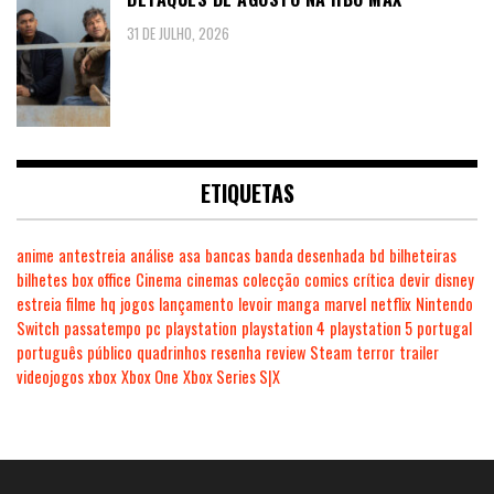
31 DE JULHO, 2026
ETIQUETAS
anime
antestreia
análise
asa
bancas
banda desenhada
bd
bilheteiras
bilhetes
box office
Cinema
cinemas
colecção
comics
crítica
devir
disney
estreia
filme
hq
jogos
lançamento
levoir
manga
marvel
netflix
Nintendo
Switch
passatempo
pc
playstation
playstation 4
playstation 5
portugal
português
público
quadrinhos
resenha
review
Steam
terror
trailer
videojogos
xbox
Xbox One
Xbox Series S|X