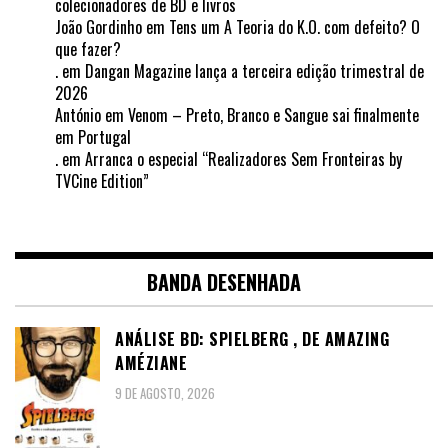
colecionadores de BD e livros
João Gordinho
em
Tens um A Teoria do K.O. com defeito? O
que fazer?
.
em
Dangan Magazine lança a terceira edição trimestral de
2026
António
em
Venom – Preto, Branco e Sangue sai finalmente
em Portugal
.
em
Arranca o especial “Realizadores Sem Fronteiras by
TVCine Edition”
BANDA DESENHADA
ANÁLISE BD: SPIELBERG , DE AMAZING
AMÉZIANE
9 DE AGOSTO, 2026