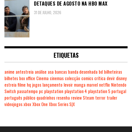
DETAQUES DE AGOSTO NA HBO MAX
31 DE JULHO, 2026
ETIQUETAS
anime
antestreia
análise
asa
bancas
banda desenhada
bd
bilheteiras
bilhetes
box office
Cinema
cinemas
colecção
comics
crítica
devir
disney
estreia
filme
hq
jogos
lançamento
levoir
manga
marvel
netflix
Nintendo
Switch
passatempo
pc
playstation
playstation 4
playstation 5
portugal
português
público
quadrinhos
resenha
review
Steam
terror
trailer
videojogos
xbox
Xbox One
Xbox Series S|X