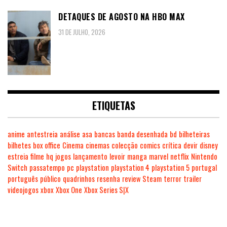
DETAQUES DE AGOSTO NA HBO MAX
31 DE JULHO, 2026
ETIQUETAS
anime
antestreia
análise
asa
bancas
banda desenhada
bd
bilheteiras
bilhetes
box office
Cinema
cinemas
colecção
comics
crítica
devir
disney
estreia
filme
hq
jogos
lançamento
levoir
manga
marvel
netflix
Nintendo
Switch
passatempo
pc
playstation
playstation 4
playstation 5
portugal
português
público
quadrinhos
resenha
review
Steam
terror
trailer
videojogos
xbox
Xbox One
Xbox Series S|X