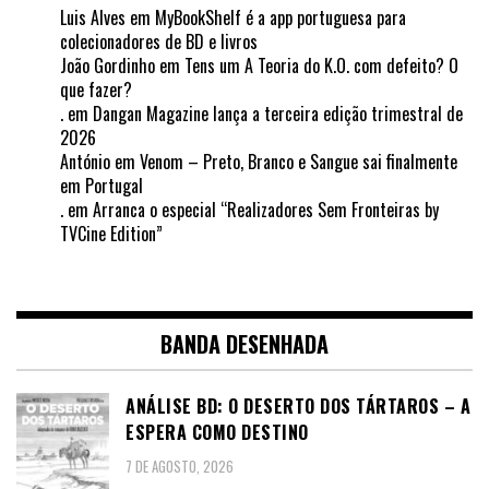
Luis Alves
em
MyBookShelf é a app portuguesa para
colecionadores de BD e livros
João Gordinho
em
Tens um A Teoria do K.O. com defeito? O
que fazer?
.
em
Dangan Magazine lança a terceira edição trimestral de
2026
António
em
Venom – Preto, Branco e Sangue sai finalmente
em Portugal
.
em
Arranca o especial “Realizadores Sem Fronteiras by
TVCine Edition”
BANDA DESENHADA
ANÁLISE BD: O DESERTO DOS TÁRTAROS – A
ESPERA COMO DESTINO
7 DE AGOSTO, 2026