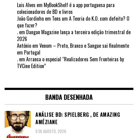
Luis Alves
em
MyBookShelf é a app portuguesa para
colecionadores de BD e livros
João Gordinho
em
Tens um A Teoria do K.O. com defeito? O
que fazer?
.
em
Dangan Magazine lança a terceira edição trimestral de
2026
António
em
Venom – Preto, Branco e Sangue sai finalmente
em Portugal
.
em
Arranca o especial “Realizadores Sem Fronteiras by
TVCine Edition”
BANDA DESENHADA
ANÁLISE BD: SPIELBERG , DE AMAZING
AMÉZIANE
9 DE AGOSTO, 2026