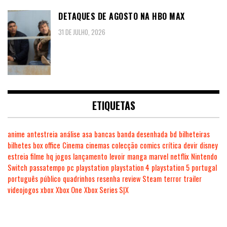
DETAQUES DE AGOSTO NA HBO MAX
31 DE JULHO, 2026
ETIQUETAS
anime
antestreia
análise
asa
bancas
banda desenhada
bd
bilheteiras
bilhetes
box office
Cinema
cinemas
colecção
comics
crítica
devir
disney
estreia
filme
hq
jogos
lançamento
levoir
manga
marvel
netflix
Nintendo
Switch
passatempo
pc
playstation
playstation 4
playstation 5
portugal
português
público
quadrinhos
resenha
review
Steam
terror
trailer
videojogos
xbox
Xbox One
Xbox Series S|X