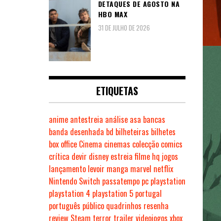
DETAQUES DE AGOSTO NA
HBO MAX
31 DE JULHO DE 2026
ETIQUETAS
anime
antestreia
análise
asa
bancas
banda desenhada
bd
bilheteiras
bilhetes
box office
Cinema
cinemas
colecção
comics
crítica
devir
disney
estreia
filme
hq
jogos
lançamento
levoir
manga
marvel
netflix
Nintendo Switch
passatempo
pc
playstation
playstation 4
playstation 5
portugal
português
público
quadrinhos
resenha
review
Steam
terror
trailer
videojogos
xbox