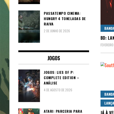
PASSATEMPO CINEMA:
HUNGRY 4 TONELADAS DE
RAIVA
BAND
2 DE JUNHO DE 2026
BD: LA
FEVEREIRO
JOGOS
JOGOS: LIES OF P:
COMPLETE EDITION –
ANÁLISE
4 DE AGOSTO DE 2026
BAND
LANÇ
ATARI: PARCERIA PARA
JÁ À V