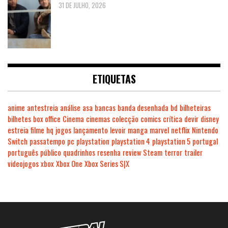
31 DE JULHO, 2026
ETIQUETAS
anime
antestreia
análise
asa
bancas
banda desenhada
bd
bilheteiras
bilhetes
box office
Cinema
cinemas
colecção
comics
crítica
devir
disney
estreia
filme
hq
jogos
lançamento
levoir
manga
marvel
netflix
Nintendo
Switch
passatempo
pc
playstation
playstation 4
playstation 5
portugal
português
público
quadrinhos
resenha
review
Steam
terror
trailer
videojogos
xbox
Xbox One
Xbox Series S|X