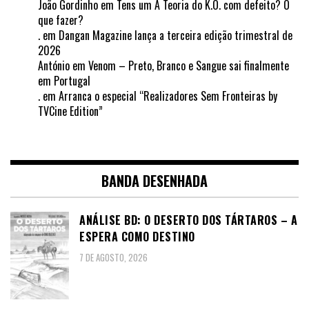
João Gordinho
em
Tens um A Teoria do K.O. com defeito? O
que fazer?
.
em
Dangan Magazine lança a terceira edição trimestral de
2026
António
em
Venom – Preto, Branco e Sangue sai finalmente
em Portugal
.
em
Arranca o especial “Realizadores Sem Fronteiras by
TVCine Edition”
BANDA DESENHADA
ANÁLISE BD: O DESERTO DOS TÁRTAROS – A
ESPERA COMO DESTINO
7 DE AGOSTO, 2026