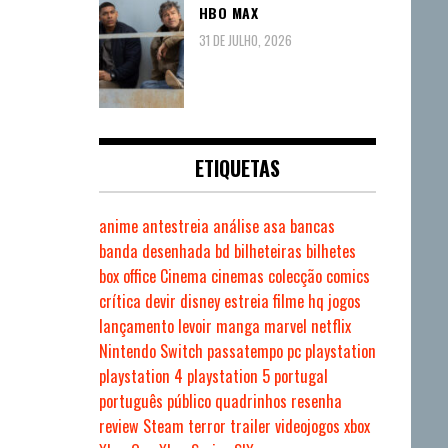
HBO MAX
31 DE JULHO, 2026
ETIQUETAS
anime
antestreia
análise
asa
bancas
banda desenhada
bd
bilheteiras
bilhetes
box office
Cinema
cinemas
colecção
comics
crítica
devir
disney
estreia
filme
hq
jogos
lançamento
levoir
manga
marvel
netflix
Nintendo Switch
passatempo
pc
playstation
playstation 4
playstation 5
portugal
português
público
quadrinhos
resenha
review
Steam
terror
trailer
videojogos
xbox