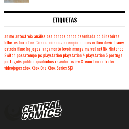
ETIQUETAS
anime
antestreia
análise
asa
bancas
banda desenhada
bd
bilheteiras
bilhetes
box office
Cinema
cinemas
colecção
comics
crítica
devir
disney
estreia
filme
hq
jogos
lançamento
levoir
manga
marvel
netflix
Nintendo
Switch
passatempo
pc
playstation
playstation 4
playstation 5
portugal
português
público
quadrinhos
resenha
review
Steam
terror
trailer
videojogos
xbox
Xbox One
Xbox Series S|X