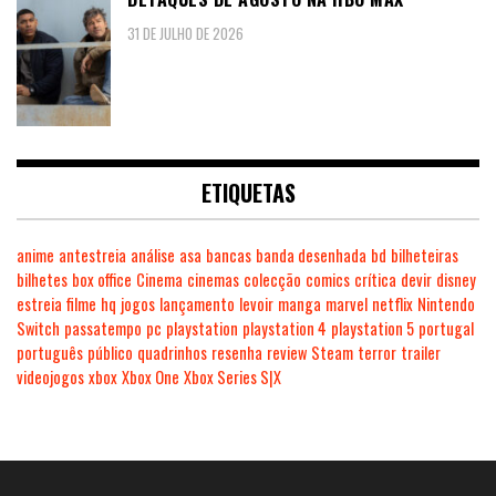
31 DE JULHO DE 2026
ETIQUETAS
anime
antestreia
análise
asa
bancas
banda desenhada
bd
bilheteiras
bilhetes
box office
Cinema
cinemas
colecção
comics
crítica
devir
disney
estreia
filme
hq
jogos
lançamento
levoir
manga
marvel
netflix
Nintendo
Switch
passatempo
pc
playstation
playstation 4
playstation 5
portugal
português
público
quadrinhos
resenha
review
Steam
terror
trailer
videojogos
xbox
Xbox One
Xbox Series S|X