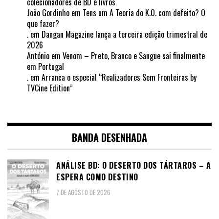
colecionadores de BD e livros
João Gordinho
em
Tens um A Teoria do K.O. com defeito? O
que fazer?
.
em
Dangan Magazine lança a terceira edição trimestral de
2026
António
em
Venom – Preto, Branco e Sangue sai finalmente
em Portugal
.
em
Arranca o especial “Realizadores Sem Fronteiras by
TVCine Edition”
BANDA DESENHADA
ANÁLISE BD: O DESERTO DOS TÁRTAROS – A
ESPERA COMO DESTINO
7 DE AGOSTO DE 2026