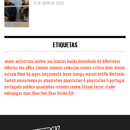
31 DE JULHO DE 2026
ETIQUETAS
anime
antestreia
análise
asa
bancas
banda desenhada
bd
bilheteiras
bilhetes
box office
Cinema
cinemas
colecção
comics
crítica
devir
disney
estreia
filme
hq
jogos
lançamento
levoir
manga
marvel
netflix
Nintendo
Switch
passatempo
pc
playstation
playstation 4
playstation 5
portugal
português
público
quadrinhos
resenha
review
Steam
terror
trailer
videojogos
xbox
Xbox One
Xbox Series S|X