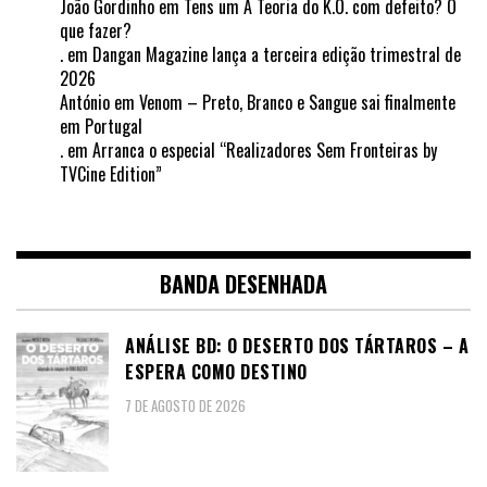
João Gordinho
em
Tens um A Teoria do K.O. com defeito? O
que fazer?
.
em
Dangan Magazine lança a terceira edição trimestral de
2026
António
em
Venom – Preto, Branco e Sangue sai finalmente
em Portugal
.
em
Arranca o especial “Realizadores Sem Fronteiras by
TVCine Edition”
BANDA DESENHADA
ANÁLISE BD: O DESERTO DOS TÁRTAROS – A
ESPERA COMO DESTINO
7 DE AGOSTO DE 2026