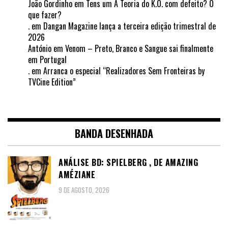
João Gordinho
em
Tens um A Teoria do K.O. com defeito? O
que fazer?
.
em
Dangan Magazine lança a terceira edição trimestral de
2026
António
em
Venom – Preto, Branco e Sangue sai finalmente
em Portugal
.
em
Arranca o especial “Realizadores Sem Fronteiras by
TVCine Edition”
BANDA DESENHADA
ANÁLISE BD: SPIELBERG , DE AMAZING
AMÉZIANE
9 DE AGOSTO, 2026