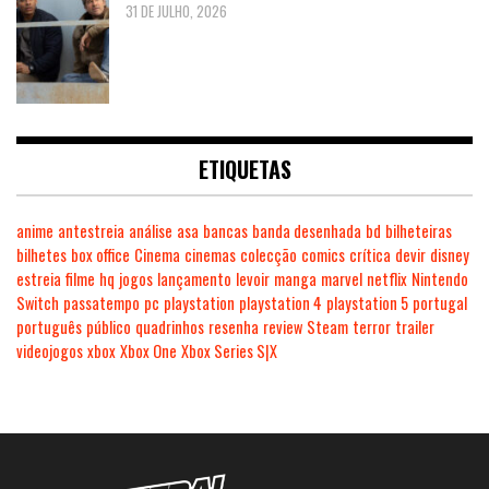
31 DE JULHO, 2026
ETIQUETAS
anime
antestreia
análise
asa
bancas
banda desenhada
bd
bilheteiras
bilhetes
box office
Cinema
cinemas
colecção
comics
crítica
devir
disney
estreia
filme
hq
jogos
lançamento
levoir
manga
marvel
netflix
Nintendo
Switch
passatempo
pc
playstation
playstation 4
playstation 5
portugal
português
público
quadrinhos
resenha
review
Steam
terror
trailer
videojogos
xbox
Xbox One
Xbox Series S|X