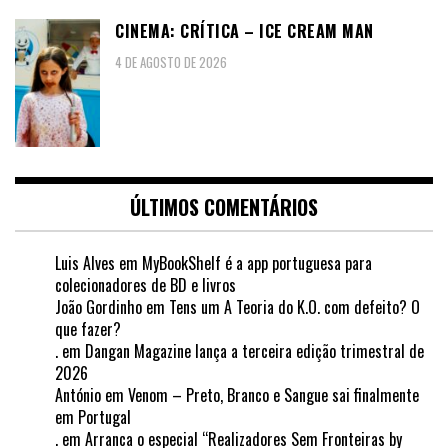
CINEMA: CRÍTICA – ICE CREAM MAN
4 DE AGOSTO DE 2026
ÚLTIMOS COMENTÁRIOS
Luis Alves
em
MyBookShelf é a app portuguesa para
colecionadores de BD e livros
João Gordinho
em
Tens um A Teoria do K.O. com defeito? O
que fazer?
.
em
Dangan Magazine lança a terceira edição trimestral de
2026
António
em
Venom – Preto, Branco e Sangue sai finalmente
em Portugal
.
em
Arranca o especial “Realizadores Sem Fronteiras by