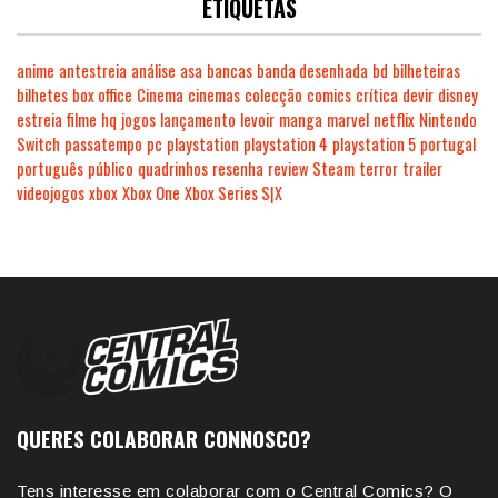
ETIQUETAS
anime
antestreia
análise
asa
bancas
banda desenhada
bd
bilheteiras
bilhetes
box office
Cinema
cinemas
colecção
comics
crítica
devir
disney
estreia
filme
hq
jogos
lançamento
levoir
manga
marvel
netflix
Nintendo
Switch
passatempo
pc
playstation
playstation 4
playstation 5
portugal
português
público
quadrinhos
resenha
review
Steam
terror
trailer
videojogos
xbox
Xbox One
Xbox Series S|X
QUERES COLABORAR CONNOSCO?
Tens interesse em colaborar com o Central Comics? O