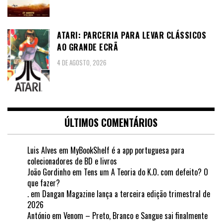
ATARI: PARCERIA PARA LEVAR CLÁSSICOS
AO GRANDE ECRÃ
4 DE AGOSTO, 2026
ÚLTIMOS COMENTÁRIOS
Luis Alves
em
MyBookShelf é a app portuguesa para
colecionadores de BD e livros
João Gordinho
em
Tens um A Teoria do K.O. com defeito? O
que fazer?
.
em
Dangan Magazine lança a terceira edição trimestral de
2026
António
em
Venom – Preto, Branco e Sangue sai finalmente