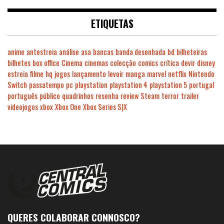
ETIQUETAS
anime
antestreia
análise
asa
bancas
banda desenhada
bd
bilheteiras
bilhetes
box office
Cinema
cinemas
colecção
comics
crítica
devir
disney
estreia
filme
hq
jogos
lançamento
levoir
manga
marvel
netflix
Nintendo
Switch
passatempo
pc
playstation
playstation 4
playstation 5
portugal
português
público
quadrinhos
resenha
review
Steam
terror
trailer
videojogos
xbox
Xbox One
Xbox Series S|X
QUERES COLABORAR CONNOSCO?