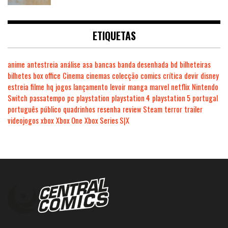
ETIQUETAS
anime
antestreia
análise
asa
bancas
banda desenhada
bd
bilheteiras
bilhetes
box office
Cinema
cinemas
colecção
comics
crítica
devir
disney
estreia
filme
hq
jogos
lançamento
levoir
manga
marvel
netflix
Nintendo
Switch
passatempo
pc
playstation
playstation 4
playstation 5
portugal
português
público
quadrinhos
resenha
review
Steam
terror
trailer
videojogos
xbox
Xbox One
Xbox Series S|X