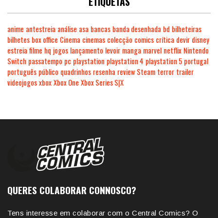
ETIQUETAS
anime
antestreia
análise
asa
bancas
banda desenhada
bd
bilheteiras
bilhetes
box office
Cinema
cinemas
colecção
comics
crítica
devir
disney
estreia
filme
hq
jogos
lançamento
levoir
manga
marvel
netflix
Nintendo
Switch
passatempo
pc
playstation
playstation 4
playstation 5
portugal
português
público
quadrinhos
resenha
review
Steam
terror
trailer
videojogos
xbox
Xbox One
Xbox Series S|X
QUERES COLABORAR CONNOSCO?
Tens interesse em colaborar com o Central Comics? O