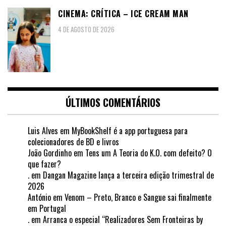
CINEMA: CRÍTICA – ICE CREAM MAN
4 DE AGOSTO DE 2026
ÚLTIMOS COMENTÁRIOS
Luis Alves
em
MyBookShelf é a app portuguesa para
colecionadores de BD e livros
João Gordinho
em
Tens um A Teoria do K.O. com defeito? O
que fazer?
.
em
Dangan Magazine lança a terceira edição trimestral de
2026
António
em
Venom – Preto, Branco e Sangue sai finalmente
em Portugal
.
em
Arranca o especial “Realizadores Sem Fronteiras by