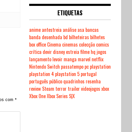
ETIQUETAS
anime
antestreia
análise
asa
bancas
banda desenhada
bd
bilheteiras
bilhetes
box office
Cinema
cinemas
colecção
comics
crítica
devir
disney
estreia
filme
hq
jogos
lançamento
levoir
manga
marvel
netflix
Nintendo Switch
passatempo
pc
playstation
playstation 4
playstation 5
portugal
português
público
quadrinhos
resenha
review
Steam
terror
trailer
videojogos
xbox
Xbox One
Xbox Series S|X
dos com
*