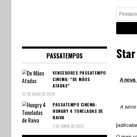
Banda Desenhada, Cinema,
Central Comics
Pesquisar
Animação, TV, Videojogos
por:
Star
PASSATEMPOS
VENCEDORES PASSATEMPO
CINEMA: “DE MÃOS
A nova 
ATADAS”
22 DE JULHO DE 2026
PASSATEMPO CINEMA:
A série
HUNGRY 4 TONELADAS DE
RAIVA
[ad#cabe
2 DE JUNHO DE 2026
O mais r