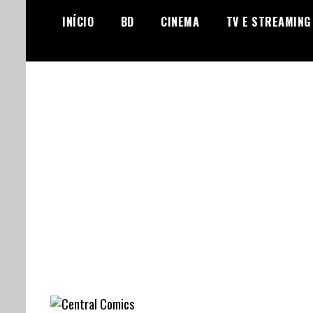
Skip
INÍCIO
BD
CINEMA
TV E STREAMING
to
content