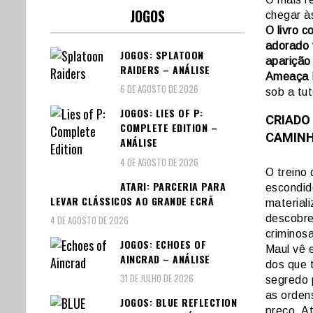
JOGOS
chegar às
O livro c
adorado 
JOGOS: SPLATOON
aparição
RAIDERS – ANÁLISE
Ameaça 
6 DE AGOSTO DE 2026
sob a tut
JOGOS: LIES OF P:
CRIADO 
COMPLETE EDITION –
CAMINH
ANÁLISE
4 DE AGOSTO DE 2026
O treino
ATARI: PARCERIA PARA
escondid
LEVAR CLÁSSICOS AO GRANDE ECRÃ
materiali
descobre
4 DE AGOSTO DE 2026
criminosa
JOGOS: ECHOES OF
Maul vê 
AINCRAD – ANÁLISE
dos que 
31 DE JULHO DE 2026
segredo 
as orden
JOGOS: BLUE REFLECTION
preço. At