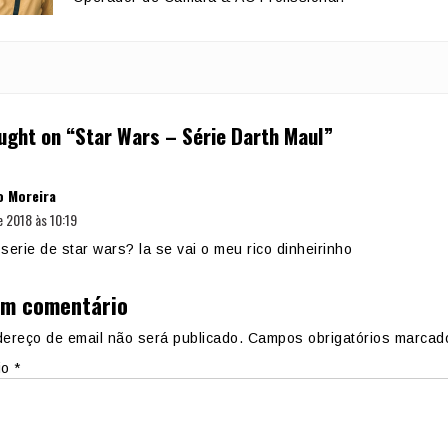
ught on “
Star Wars – Série Darth Maul
”
diz:
o Moreira
e 2018 às 10:19
serie de star wars? la se vai o meu rico dinheirinho
um comentário
ereço de email não será publicado.
Campos obrigatórios marca
io
*