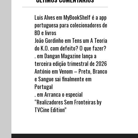
Luis Alves
em
MyBookShelf é a app
portuguesa para colecionadores de
BD e livros
João Gordinho
em
Tens um A Teoria
do K.O. com defeito? O que fazer?
.
em
Dangan Magazine lança a
terceira edição trimestral de 2026
António
em
Venom – Preto, Branco
e Sangue sai finalmente em
Portugal
.
em
Arranca o especial
“Realizadores Sem Fronteiras by
TVCine Edition”