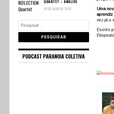
QUARTET – ANÁLISE
30 DE JULHO DE 2026
Uma nova
aprendiz 
vez já o 
Pesquisar
por:
Escrito p
Eliopoul
PODCAST PARANOIA COLETIVA