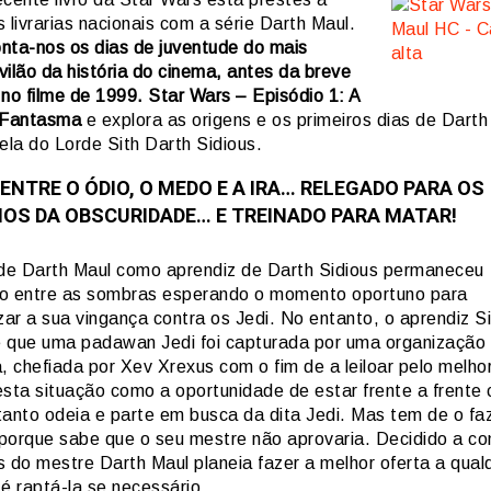
 livrarias nacionais com a série Darth Maul.
onta-nos os dias de juventude do mais
vilão da história do cinema, antes da breve
 no filme de 1999. Star Wars – Episódio 1: A
Fantasma
e explora as origens e os primeiros dias de Darth
ela do Lorde Sith Darth Sidious.
ENTRE O ÓDIO, O MEDO E A IRA… RELEGADO PARA OS
OS DA OBSCURIDADE… E TREINADO PARA MATAR!
 de Darth Maul como aprendiz de Darth Sidious permaneceu
o entre as sombras esperando o momento oportuno para
zar a sua vingança contra os Jedi. No entanto, o aprendiz S
 que uma padawan Jedi foi capturada por uma organização
, chefiada por Xev Xrexus com o fim de a leiloar pelo melho
esta situação como a oportunidade de estar frente a frente
tanto odeia e parte em busca da dita Jedi. Mas tem de o fa
porque sabe que o seu mestre não aprovaria. Decidido a con
s do mestre Darth Maul planeia fazer a melhor oferta a qual
é raptá-la se necessário.