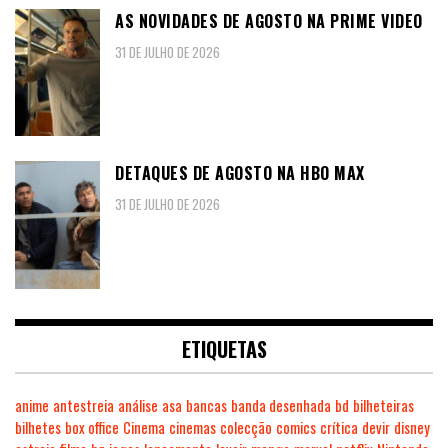
AS NOVIDADES DE AGOSTO NA PRIME VIDEO
31 DE JULHO DE 2026
DETAQUES DE AGOSTO NA HBO MAX
31 DE JULHO DE 2026
ETIQUETAS
anime
antestreia
análise
asa
bancas
banda desenhada
bd
bilheteiras
bilhetes
box office
Cinema
cinemas
colecção
comics
crítica
devir
disney