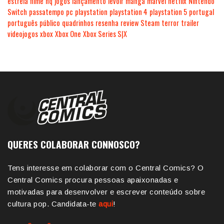
estreia
filme
hq
jogos
lançamento
levoir
manga
marvel
netflix
Nintendo
Switch
passatempo
pc
playstation
playstation 4
playstation 5
portugal
português
público
quadrinhos
resenha
review
Steam
terror
trailer
videojogos
xbox
Xbox One
Xbox Series S|X
QUERES COLABORAR CONNOSCO?
Tens interesse em colaborar com o Central Comics? O
Central Comics procura pessoas apaixonadas e
motivadas para desenvolver e escrever conteúdo sobre
cultura pop. Candidata-te
aqui
!