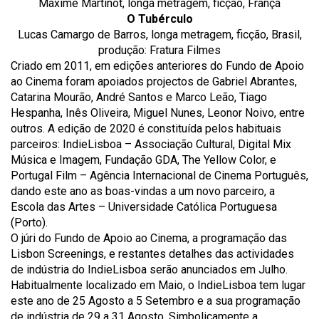
Maxime Martinot, longa metragem, ficção, França
O Tubérculo
Lucas Camargo de Barros, longa metragem, ficção, Brasil,
produção: Fratura Filmes
Criado em 2011, em edições anteriores do Fundo de Apoio
ao Cinema foram apoiados projectos de Gabriel Abrantes,
Catarina Mourão, André Santos e Marco Leão, Tiago
Hespanha, Inês Oliveira, Miguel Nunes, Leonor Noivo, entre
outros. A edição de 2020 é constituída pelos habituais
parceiros: IndieLisboa – Associação Cultural, Digital Mix
Música e Imagem, Fundação GDA, The Yellow Color, e
Portugal Film – Agência Internacional de Cinema Português,
dando este ano as boas-vindas a um novo parceiro, a
Escola das Artes – Universidade Católica Portuguesa
(Porto).
O júri do Fundo de Apoio ao Cinema, a programação das
Lisbon Screenings, e restantes detalhes das actividades
de indústria do IndieLisboa serão anunciados em Julho.
Habitualmente localizado em Maio, o IndieLisboa tem lugar
este ano de 25 Agosto a 5 Setembro e a sua programação
de indústria de 29 a 31 Agosto. Simbolicamente a