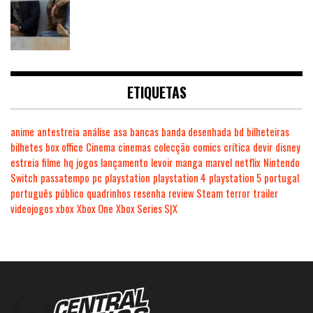
ETIQUETAS
anime
antestreia
análise
asa
bancas
banda desenhada
bd
bilheteiras
bilhetes
box office
Cinema
cinemas
colecção
comics
crítica
devir
disney
estreia
filme
hq
jogos
lançamento
levoir
manga
marvel
netflix
Nintendo
Switch
passatempo
pc
playstation
playstation 4
playstation 5
portugal
português
público
quadrinhos
resenha
review
Steam
terror
trailer
videojogos
xbox
Xbox One
Xbox Series S|X