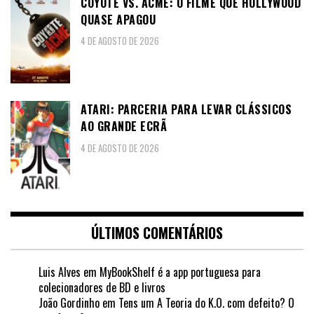
COYOTE VS. ACME: O FILME QUE HOLLYWOOD
QUASE APAGOU
4 DE AGOSTO DE 2026
ATARI: PARCERIA PARA LEVAR CLÁSSICOS
AO GRANDE ECRÃ
4 DE AGOSTO DE 2026
ÚLTIMOS COMENTÁRIOS
Luis Alves
em
MyBookShelf é a app portuguesa para
colecionadores de BD e livros
João Gordinho
em
Tens um A Teoria do K.O. com defeito? O