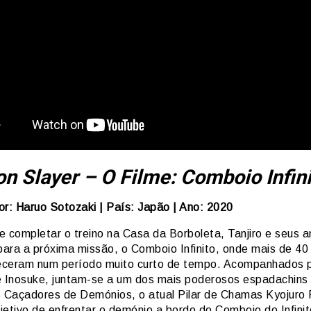
 Slayer – O Filme: Comboio Infini
or: Haruo Sotozaki | País: Japão | Ano: 2020
e completar o treino na Casa da Borboleta, Tanjiro e seus 
ara a próxima missão, o Comboio Infinito, onde mais de 4
ceram num período muito curto de tempo. Acompanhados 
e Inosuke, juntam-se a um dos mais poderosos espadachins 
Caçadores de Demónios, o atual Pilar de Chamas Kyojuro
jetivo de enfrentar o demónio a bordo do Comboio do Infini