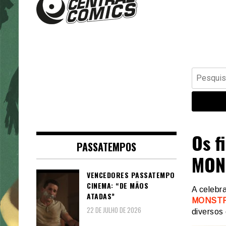
Banda Desenhada, Cinema,
Central Comics
Animação, TV, Videojogos
Pesquisar
por:
Os f
PASSATEMPOS
MON
VENCEDORES PASSATEMPO
CINEMA: “DE MÃOS
A celebr
ATADAS”
MONSTRA
22 DE JULHO DE 2026
diversos 