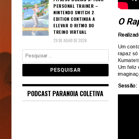
PERSONAL TRAINER –
NINTENDO SWITCH 2
EDITION CONTINUA A
O Ra
ELEVAR O RITMO DO
TREINO VIRTUAL
Realizad
29 DE JULHO DE 2026
Um conto
Pesquisar
rapaz só
por:
Kumatets
Um feliz 
imagina
Sessão: 
PODCAST PARANOIA COLETIVA