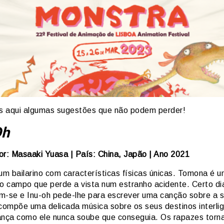
 aqui algumas sugestões que não podem perder!
Oh
or: Masaaki Yuasa | País: China, Japão | Ano 2021
 um bailarino com características físicas únicas. Tomona é 
do campo que perde a vista num estranho acidente. Certo d
m-se e Inu-oh pede-lhe para escrever uma canção sobre a s
ompõe uma delicada música sobre os seus destinos interli
ança como ele nunca soube que conseguia. Os rapazes tor