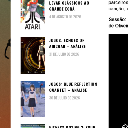
LEVAR CLÁSSICOS AO
parceiro
GRANDE ECRÃ
canção, 
4 DE AGOSTO DE 2026
Sessão: 
de Olivei
JOGOS: ECHOES OF
AINCRAD – ANÁLISE
31 DE JULHO DE 2026
JOGOS: BLUE REFLECTION
QUARTET – ANÁLISE
30 DE JULHO DE 2026
FITNESS BOXING 3: YOUR