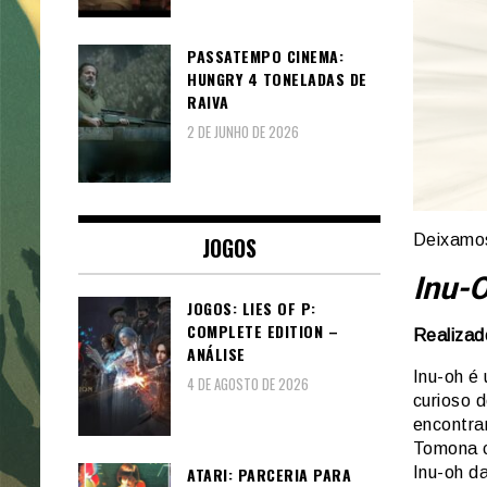
PASSATEMPO CINEMA:
HUNGRY 4 TONELADAS DE
RAIVA
2 DE JUNHO DE 2026
Deixamos
JOGOS
Inu-
JOGOS: LIES OF P:
COMPLETE EDITION –
Realizad
ANÁLISE
Inu-oh é
4 DE AGOSTO DE 2026
curioso 
encontra
Tomona c
ATARI: PARCERIA PARA
Inu-oh d