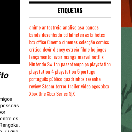
ETIQUETAS
anime
antestreia
análise
asa
bancas
banda desenhada
bd
bilheteiras
bilhetes
box office
Cinema
cinemas
colecção
comics
crítica
devir
disney
estreia
filme
hq
jogos
lançamento
levoir
manga
marvel
netflix
Nintendo Switch
passatempo
pc
playstation
playstation 4
playstation 5
portugal
to
português
público
quadrinhos
resenha
review
Steam
terror
trailer
videojogos
xbox
Xbox One
Xbox Series S|X
amigos
0 pessoas
por
entre os
 Rengoku,
to. O que