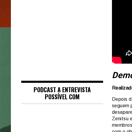
Demon
PODCAST A ENTREVISTA
Realizad
POSSÍVEL COM
Depois d
seguem p
desapare
Zenitsu 
membros 
com o ob