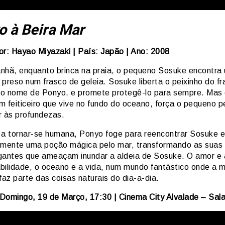
o à Beira Mar
or: Hayao Miyazaki | País: Japão | Ano: 2008
nhã, enquanto brinca na praia, o pequeno Sosuke encontra
preso num frasco de geleia. Sosuke liberta o peixinho do fr
o nome de Ponyo, e promete protegê-lo para sempre. Mas 
m feiticeiro que vive no fundo do oceano, força o pequeno p
r às profundezas.
 a tornar-se humana, Ponyo foge para reencontrar Sosuke e
lmente uma poção mágica pelo mar, transformando as suas
gantes que ameaçam inundar a aldeia de Sosuke. O amor e 
bilidade, o oceano e a vida, num mundo fantástico onde a 
az parte das coisas naturais do dia-a-dia.
Domingo, 19 de Março, 17:30 | Cinema City Alvalade – Sala