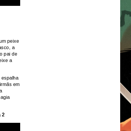
 um peixe
asco, a
o pai de
eixe a
 espalha
 irmãs em
a
magia
 2