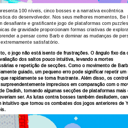
resenta 100 níveis, cinco bosses e a narrativa excêntrica
ística do desenvolvedor. Nos seus melhores momentos, Be 
m desafiante e gratificante jogo de plataformas com puzzle
icas de gravidade proporcionam formas criativas de explora
Aprender a pensar como Barb e dominar as mudanças de per
 extremamente satisfatório.
to, o jogo não está isento de frustrações. O ângulo fixo da
valiação dos saltos pouco intuitiva, levando a mortes
sárias e repetição de secções. Como o movimento de Barb
iamente guiado, um pequeno erro pode significar repetir um 
o que rapidamente se torna frustrante. Além disso, os contro
surpreendentemente imprecisos em comparação com o mo
 de Dadish, tornando algumas secções de plataformas mais d
everiam ser. As lutas contra bosses também desiludem, ca
n intuitivo que tornou os combates dos jogos anteriores de 
is.