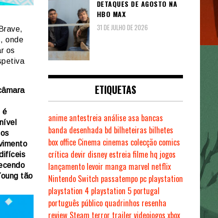
DETAQUES DE AGOSTO NA
HBO MAX
31 DE JULHO DE 2026
Brave,
s, onde
r os
spetiva
ETIQUETAS
 câmara
 é
anime
antestreia
análise
asa
bancas
nível
banda desenhada
bd
bilheteiras
bilhetes
los
box office
Cinema
cinemas
colecção
comics
vimento
crítica
devir
disney
estreia
filme
hq
jogos
ifíceis
lançamento
levoir
manga
marvel
netflix
recendo
Young tão
Nintendo Switch
passatempo
pc
playstation
playstation 4
playstation 5
portugal
português
público
quadrinhos
resenha
review
Steam
terror
trailer
videojogos
xbox