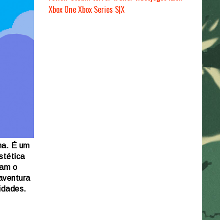
Xbox One
Xbox Series S|X
ma. É um
stética
jam o
aventura
idades.