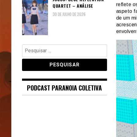
reflete 
QUARTET – ANÁLISE
aspeto fa
30 DE JULHO DE 2026
de um mi
acrescen
envolven
Pesquisar
por:
PODCAST PARANOIA COLETIVA