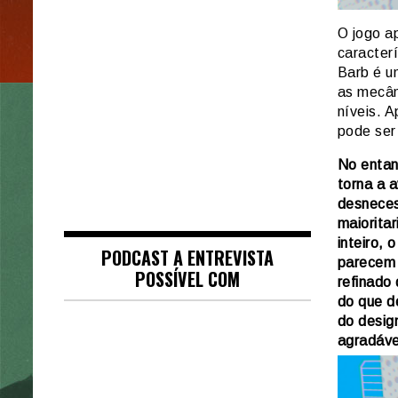
O jogo ap
caracter
Barb é u
as mecân
níveis. 
pode ser
No entan
torna a a
desneces
maioritar
inteiro, 
PODCAST A ENTREVISTA
parecem 
POSSÍVEL COM
refinado
do que d
do desig
agradáve