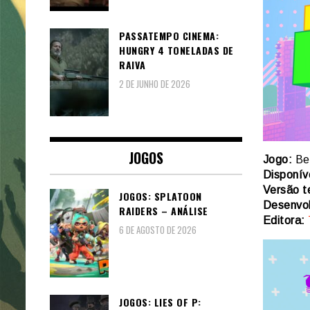
PASSATEMPO CINEMA:
HUNGRY 4 TONELADAS DE
RAIVA
2 DE JUNHO DE 2026
JOGOS
Jogo:
Be 
Disponív
Versão t
JOGOS: SPLATOON
Desenvol
RAIDERS – ANÁLISE
Editora:
6 DE AGOSTO DE 2026
JOGOS: LIES OF P: