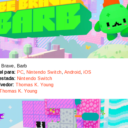
Brave, Barb
el para:
PC
,
Nintendo Switch
,
Android
,
iOS
estada:
Nintendo Switch
vedor:
Thomas K. Young
Thomas K. Young