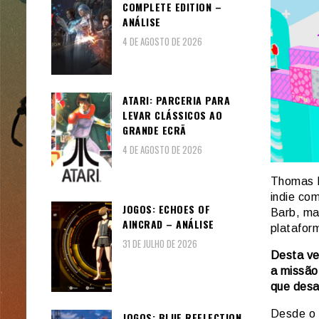
COMPLETE EDITION –
ANÁLISE
4 DE AGOSTO DE 2026
ATARI: PARCERIA PARA
LEVAR CLÁSSICOS AO
GRANDE ECRÃ
4 DE AGOSTO DE 2026
Thomas K
indie co
JOGOS: ECHOES OF
Barb, ma
AINCRAD – ANÁLISE
platafor
31 DE JULHO DE 2026
Desta ve
a missão
que desa
Desde o 
JOGOS: BLUE REFLECTION