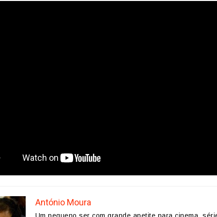
António Moura
Um pequeno ser com grande apetite para cinema, séri