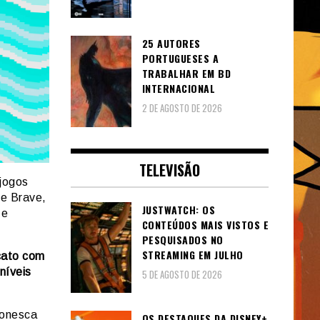
25 AUTORES
PORTUGUESES A
TRABALHAR EM BD
INTERNACIONAL
2 DE AGOSTO DE 2026
TELEVISÃO
jogos
Be Brave,
JUSTWATCH: OS
 e
CONTEÚDOS MAIS VISTOS E
PESQUISADOS NO
STREAMING EM JULHO
cato com
níveis
5 DE AGOSTO DE 2026
oonesca
OS DESTAQUES DA DISNEY+