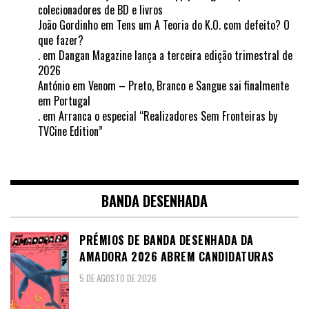
colecionadores de BD e livros
João Gordinho
em
Tens um A Teoria do K.O. com defeito? O
que fazer?
.
em
Dangan Magazine lança a terceira edição trimestral de
2026
António
em
Venom – Preto, Branco e Sangue sai finalmente
em Portugal
.
em
Arranca o especial “Realizadores Sem Fronteiras by
TVCine Edition”
BANDA DESENHADA
PRÉMIOS DE BANDA DESENHADA DA
AMADORA 2026 ABREM CANDIDATURAS
5 DE AGOSTO DE 2026