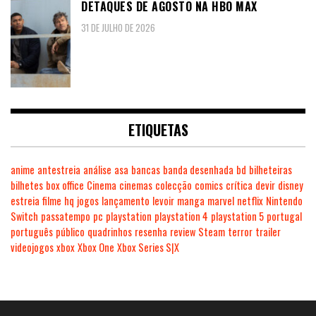
DETAQUES DE AGOSTO NA HBO MAX
31 DE JULHO DE 2026
ETIQUETAS
anime
antestreia
análise
asa
bancas
banda desenhada
bd
bilheteiras
bilhetes
box office
Cinema
cinemas
colecção
comics
crítica
devir
disney
estreia
filme
hq
jogos
lançamento
levoir
manga
marvel
netflix
Nintendo
Switch
passatempo
pc
playstation
playstation 4
playstation 5
portugal
português
público
quadrinhos
resenha
review
Steam
terror
trailer
videojogos
xbox
Xbox One
Xbox Series S|X