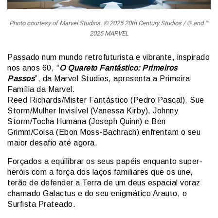
Photo courtesy of Marvel Studios. © 2025 20th Century Studios / © and ™
2025 MARVEL
Passado num mundo retrofuturista e vibrante, inspirado
nos anos 60, “
O Quareto Fantástico: Primeiros
Passos
”, da Marvel Studios, apresenta a Primeira
Família da Marvel.
Reed Richards/Mister Fantástico (Pedro Pascal), Sue
Storm/Mulher Invisível (Vanessa Kirby), Johnny
Storm/Tocha Humana (Joseph Quinn) e Ben
Grimm/Coisa (Ebon Moss-Bachrach) enfrentam o seu
maior desafio até agora.
Forçados a equilibrar os seus papéis enquanto super-
heróis com a força dos laços familiares que os une,
terão de defender a Terra de um deus espacial voraz
chamado Galactus e do seu enigmático Arauto, o
Surfista Prateado.