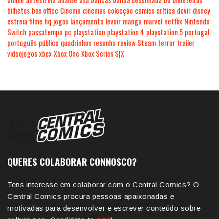
bilhetes
box office
Cinema
cinemas
colecção
comics
crítica
devir
disney
estreia
filme
hq
jogos
lançamento
levoir
manga
marvel
netflix
Nintendo
Switch
passatempo
pc
playstation
playstation 4
playstation 5
portugal
português
público
quadrinhos
resenha
review
Steam
terror
trailer
videojogos
xbox
Xbox One
Xbox Series S|X
QUERES COLABORAR CONNOSCO?
Tens interesse em colaborar com o Central Comics? O
Central Comics procura pessoas apaixonadas e
motivadas para desenvolver e escrever conteúdo sobre