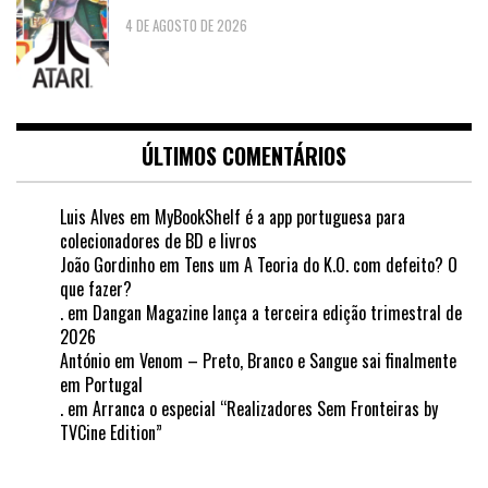
4 DE AGOSTO DE 2026
ÚLTIMOS COMENTÁRIOS
Luis Alves
em
MyBookShelf é a app portuguesa para
colecionadores de BD e livros
João Gordinho
em
Tens um A Teoria do K.O. com defeito? O
que fazer?
.
em
Dangan Magazine lança a terceira edição trimestral de
2026
António
em
Venom – Preto, Branco e Sangue sai finalmente
em Portugal
.
em
Arranca o especial “Realizadores Sem Fronteiras by
TVCine Edition”