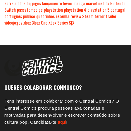
estreia
filme
hq
jogos
lançamento
levoir
manga
marvel
netflix
Nintendo
Switch
passatempo
pc
playstation
playstation 4
playstation 5
portugal
português
público
quadrinhos
resenha
review
Steam
terror
trailer
videojogos
xbox
Xbox One
Xbox Series S|X
QUERES COLABORAR CONNOSCO?
Tens interesse em colaborar com o Central Comics? O
Central Comics procura pessoas apaixonadas e
motivadas para desenvolver e escrever conteúdo sobre
cultura pop. Candidata-te
aqui
!