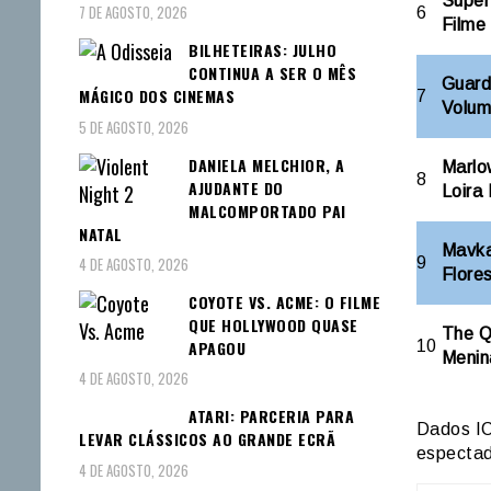
Super
7 DE AGOSTO, 2026
6
Filme
BILHETEIRAS: JULHO
CONTINUA A SER O MÊS
Guard
MÁGICO DOS CINEMAS
7
Volum
5 DE AGOSTO, 2026
DANIELA MELCHIOR, A
Marlo
8
AJUDANTE DO
Loira 
MALCOMPORTADO PAI
NATAL
Mavka
4 DE AGOSTO, 2026
9
Flore
COYOTE VS. ACME: O FILME
QUE HOLLYWOOD QUASE
The Qu
APAGOU
10
Menin
4 DE AGOSTO, 2026
ATARI: PARCERIA PARA
Dados IC
LEVAR CLÁSSICOS AO GRANDE ECRÃ
espectad
4 DE AGOSTO, 2026