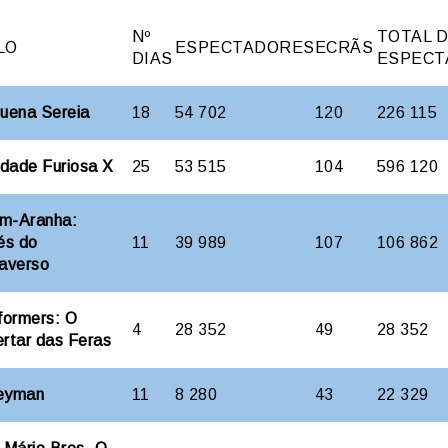
Nº
TOTAL 
LO
ESPECTADORES
ECRÃS
DIAS
ESPECT
uena Sereia
18
54 702
120
226 115
idade Furiosa X
25
53 515
104
596 120
m-Aranha:
és do
11
39 989
107
106 862
averso
formers: O
4
28 352
49
28 352
rtar das Feras
eyman
11
8 280
43
22 329