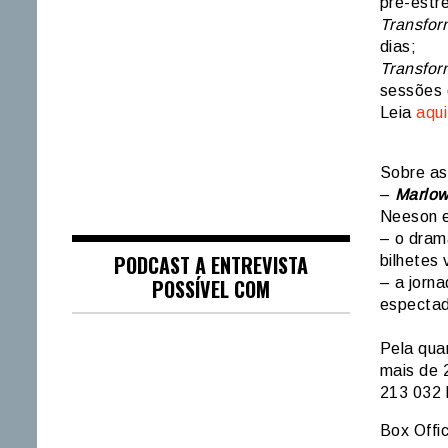
pré-estre
Transfor
dias;
Transfor
sessões 
Leia
aqui
Sobre as
–
Marlow
Neeson e
– o dram
PODCAST A ENTREVISTA
bilhetes 
POSSÍVEL COM
– a jorn
espectad
Pela qua
mais de 
213 032 
Box Offi