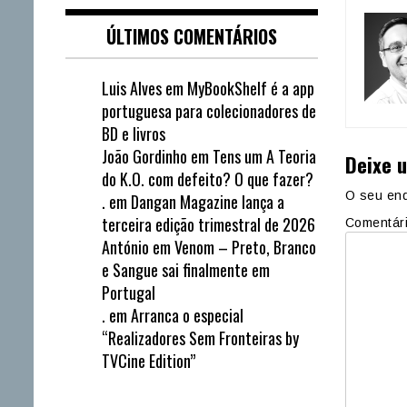
ÚLTIMOS COMENTÁRIOS
Luis Alves
em
MyBookShelf é a app
portuguesa para colecionadores de
BD e livros
João Gordinho
em
Tens um A Teoria
Deixe 
do K.O. com defeito? O que fazer?
O seu end
.
em
Dangan Magazine lança a
terceira edição trimestral de 2026
Comentár
António
em
Venom – Preto, Branco
e Sangue sai finalmente em
Portugal
.
em
Arranca o especial
“Realizadores Sem Fronteiras by
TVCine Edition”