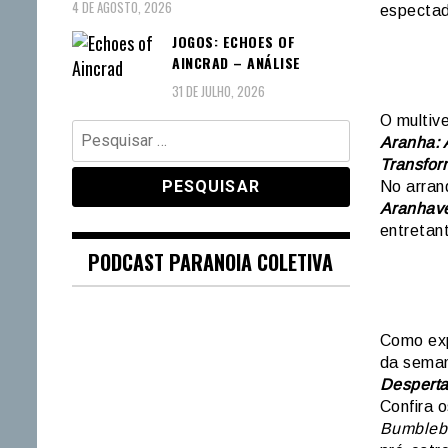
4 DE AGOSTO, 2026
espectad
JOGOS: ECHOES OF
AINCRAD – ANÁLISE
31 DE JULHO, 2026
O multiv
Pesquisar
Aranha: 
por:
Transfor
No arran
Aranhav
entretan
PODCAST PARANOIA COLETIVA
Como ex
da seman
Desperta
Confira 
Bumbleb