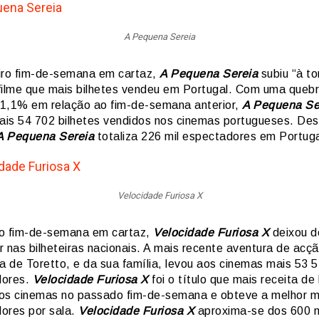
A Pequena Sereia
iro fim-de-semana em cartaz,
A Pequena Sereia
subiu “à to
filme que mais bilhetes vendeu em Portugal. Com uma queb
1,1% em relação ao fim-de-semana anterior,
A Pequena Se
is 54 702 bilhetes vendidos nos cinemas portugueses. De
A Pequena Sereia
totaliza 226 mil espectadores em Portuga
Velocidade Furiosa X
o fim-de-semana em cartaz,
Velocidade Furiosa X
deixou d
er nas bilheteiras nacionais. A mais recente aventura de acç
na de Toretto, e da sua família, levou aos cinemas mais 53 
dores.
Velocidade Furiosa X
foi o título que mais receita de 
os cinemas no passado fim-de-semana e obteve a melhor m
ores por sala.
Velocidade Furiosa X
aproxima-se dos 600 m