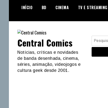
Skip
INÍCIO
BD
CINEMA
TV E STREAMING
to
content
Pesquisar
Central Comics
por:
Notícias, críticas e novidades
de banda desenhada, cinema,
séries, animação, videojogos e
cultura geek desde 2001.