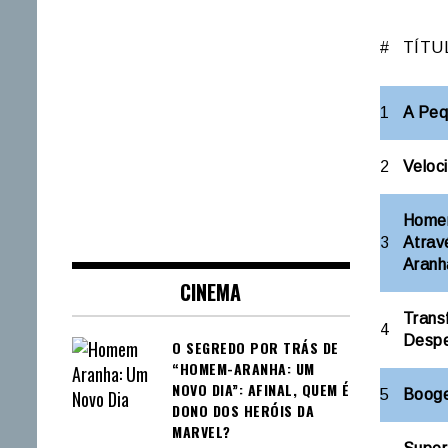
#
TÍTU
1
A Peq
2
Veloc
Home
3
Atrav
Aranh
CINEMA
Trans
4
Despe
O SEGREDO POR TRÁS DE
“HOMEM-ARANHA: UM
NOVO DIA”: AFINAL, QUEM É
5
Boog
DONO DOS HERÓIS DA
MARVEL?