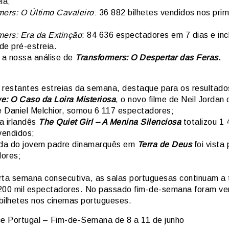
ia;
mers: O Último Cavaleiro
: 36 882 bilhetes vendidos nos prim
mers: Era da Extinção
: 84 636 espectadores em 7 dias e inc
de pré-estreia.
a nossa análise de
Transformers: O Despertar das Feras.
 restantes estreias da semana, destaque para os resultado
e: O Caso da Loira Misteriosa
, o novo filme de Neil Jordan
 Daniel Melchior, somou 6 117 espectadores;
a irlandês
The Quiet Girl – A Menina Silenciosa
totalizou 1 
vendidos;
ada do jovem padre dinamarquês em
Terra de Deus
foi vista
ores;
rta semana consecutiva, as salas portuguesas continuam a t
200 mil espectadores. No passado fim-de-semana foram ve
bilhetes nos cinemas portugueses.
ce Portugal – Fim-de-Semana de 8 a 11 de junho