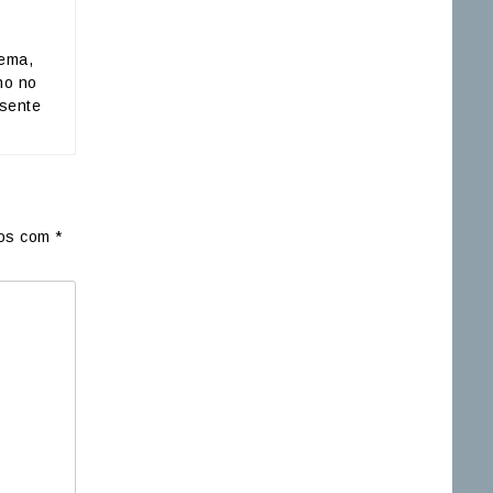
nema,
ho no
esente
dos com
*