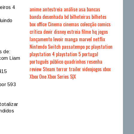
eiros 4
anime
antestreia
análise
asa
bancas
banda desenhada
bd
bilheteiras
bilhetes
luindo
box office
Cinema
cinemas
colecção
comics
crítica
devir
disney
estreia
filme
hq
jogos
lançamento
levoir
manga
marvel
netflix
Nintendo Switch
passatempo
pc
playstation
s de:
playstation 4
playstation 5
portugal
 com Liam
português
público
quadrinhos
resenha
review
Steam
terror
trailer
videojogos
xbox
415
Xbox One
Xbox Series S|X
 por 593
otalizar
ndidos