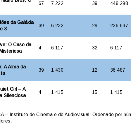
 Mário Bros. O
67
7 222
39
448 298
iões da Galáxia
39
6 232
29
226 637
e 3
we: O Caso da
4
6 117
32
6 117
Misteriosa
: A Alma da
39
1 430
12
36 487
sta
iet Girl – A
4
1 415
15
1 415
a Silenciosa
A – Instituto do Cinema e do Audiovisual; Ordenado por nú
ores.