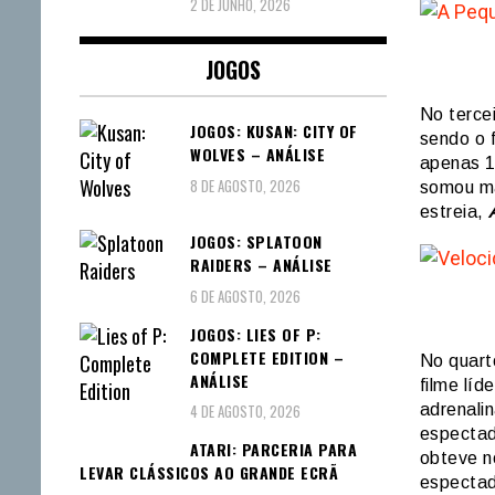
2 DE JUNHO, 2026
JOGOS
No terce
JOGOS: KUSAN: CITY OF
sendo o 
WOLVES – ANÁLISE
apenas 1
8 DE AGOSTO, 2026
somou ma
estreia,
JOGOS: SPLATOON
RAIDERS – ANÁLISE
6 DE AGOSTO, 2026
JOGOS: LIES OF P:
COMPLETE EDITION –
No quart
ANÁLISE
filme líd
4 DE AGOSTO, 2026
adrenali
especta
ATARI: PARCERIA PARA
obteve n
LEVAR CLÁSSICOS AO GRANDE ECRÃ
espectad