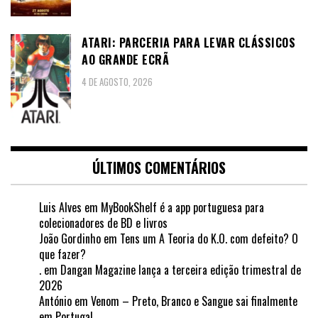
ATARI: PARCERIA PARA LEVAR CLÁSSICOS
AO GRANDE ECRÃ
4 DE AGOSTO, 2026
ÚLTIMOS COMENTÁRIOS
Luis Alves
em
MyBookShelf é a app portuguesa para
colecionadores de BD e livros
João Gordinho
em
Tens um A Teoria do K.O. com defeito? O
que fazer?
.
em
Dangan Magazine lança a terceira edição trimestral de
2026
António
em
Venom – Preto, Branco e Sangue sai finalmente
em Portugal