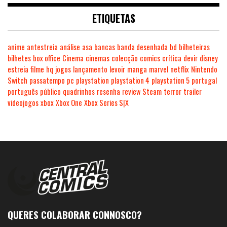
ETIQUETAS
anime
antestreia
análise
asa
bancas
banda desenhada
bd
bilheteiras
bilhetes
box office
Cinema
cinemas
colecção
comics
crítica
devir
disney
estreia
filme
hq
jogos
lançamento
levoir
manga
marvel
netflix
Nintendo
Switch
passatempo
pc
playstation
playstation 4
playstation 5
portugal
português
público
quadrinhos
resenha
review
Steam
terror
trailer
videojogos
xbox
Xbox One
Xbox Series S|X
QUERES COLABORAR CONNOSCO?