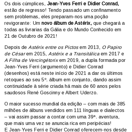
Os dois cúmplices,
Jean-Yves Ferri e Didier Conrad,
estão de regresso! Tendo passado um confinamento
sem problemas, eles preparam-nos uma poção
revigorante: Um
novo álbum de Astérix,
que chegará a
todas as livrarias da Gália e do Mundo Conhecido em
21 de Outubro de 2021!
Depois de
Astérix entre os Pictos
em 2013,
O Papiro
de César
em 2015,
Astérix e a Transitálica
em 2017 e
A Filha de Vercingétorix
em 2019, a dupla formada por
Jean-Yves Ferri (argumento) e Didier Conrad
(desenhos) está neste início de 2021 a dar os últimos
retoques ao seu 5º. álbum em conjunto, dando assim
continuidade à série criada há mais de 60 anos pelos
saudosos René Goscinny e Albert Uderzo.
O maior sucesso mundial da edição – com mais de 385
milhões de álbuns vendidos em 111 línguas e dialectos
– vai assim passar a contar com uma 39ª. aventura,
que mais uma vez se anuncia rica em peripécias!
E Jean-Yves Ferri e Didier Conrad oferecem-nos desde