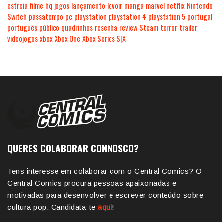
estreia
filme
hq
jogos
lançamento
levoir
manga
marvel
netflix
Nintendo
Switch
passatempo
pc
playstation
playstation 4
playstation 5
portugal
português
público
quadrinhos
resenha
review
Steam
terror
trailer
videojogos
xbox
Xbox One
Xbox Series S|X
QUERES COLABORAR CONNOSCO?
Tens interesse em colaborar com o Central Comics? O
Central Comics procura pessoas apaixonadas e
motivadas para desenvolver e escrever conteúdo sobre
cultura pop. Candidata-te
aqui
!