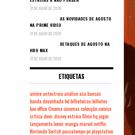
31 DE JULHO DE 2026
AS NOVIDADES DE AGOSTO
NA PRIME VIDEO
31 DE JULHO DE 2026
DETAQUES DE AGOSTO NA
HBO MAX
31 DE JULHO DE 2026
ETIQUETAS
anime
antestreia
análise
asa
bancas
banda desenhada
bd
bilheteiras
bilhetes
box office
Cinema
cinemas
colecção
comics
crítica
devir
disney
estreia
filme
hq
jogos
lançamento
levoir
manga
marvel
netflix
Nintendo Switch
passatempo
pc
playstation