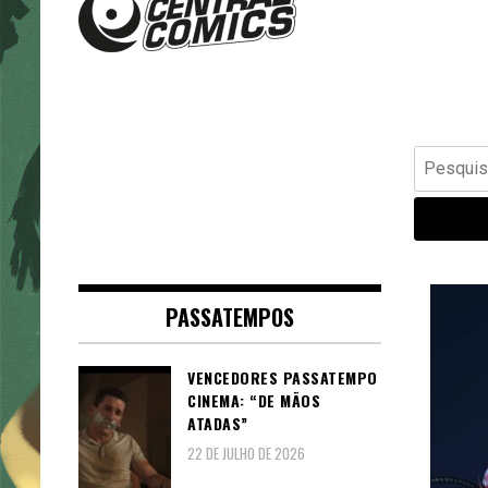
Banda Desenhada, Cinema,
Central Comics
Animação, TV, Videojogos
Pesquisar
por:
PASSATEMPOS
VENCEDORES PASSATEMPO
CINEMA: “DE MÃOS
ATADAS”
22 DE JULHO DE 2026