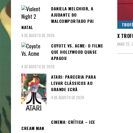
DANIELA MELCHIOR, A
AJUDANTE DO
MALCOMPORTADO PAI
TROFÉ
NATAL
X TROF
4 DE AGOSTO DE 2026
MAIO 25, 
COYOTE VS. ACME: O FILME
QUE HOLLYWOOD QUASE
APAGOU
4 DE AGOSTO DE 2026
ATARI: PARCERIA PARA
LEVAR CLÁSSICOS AO
GRANDE ECRÃ
4 DE AGOSTO DE 2026
CINEMA: CRÍTICA – ICE
CREAM MAN