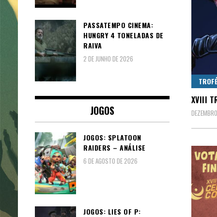
PASSATEMPO CINEMA:
HUNGRY 4 TONELADAS DE
RAIVA
2 DE JUNHO DE 2026
TROFÉ
XVIII 
JOGOS
DEZEMBRO 
JOGOS: SPLATOON
RAIDERS – ANÁLISE
6 DE AGOSTO DE 2026
JOGOS: LIES OF P: