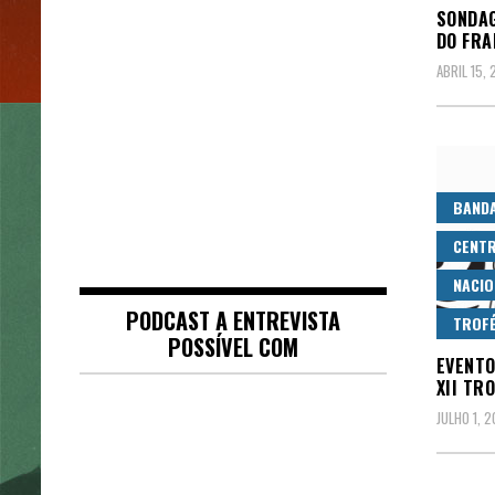
SONDAG
DO FRA
ABRIL 15, 
BAND
CENTR
NACIO
PODCAST A ENTREVISTA
TROFÉ
POSSÍVEL COM
EVENTO
XII TR
JULHO 1, 2