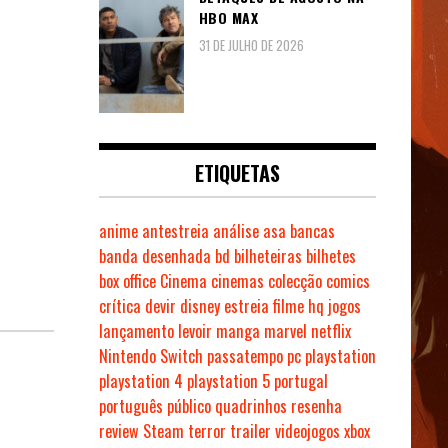
HBO MAX
31 DE JULHO DE 2026
ETIQUETAS
anime
antestreia
análise
asa
bancas
banda desenhada
bd
bilheteiras
bilhetes
box office
Cinema
cinemas
colecção
comics
crítica
devir
disney
estreia
filme
hq
jogos
lançamento
levoir
manga
marvel
netflix
Nintendo Switch
passatempo
pc
playstation
playstation 4
playstation 5
portugal
português
público
quadrinhos
resenha
review
Steam
terror
trailer
videojogos
xbox