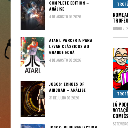
COMPLETE EDITION –
TROFÉ
ANÁLISE
NOMEAD
4 DE AGOSTO DE 2026
TROFÉU
JUNHO 7, 
ATARI: PARCERIA PARA
LEVAR CLÁSSICOS AO
GRANDE ECRÃ
4 DE AGOSTO DE 2026
JOGOS: ECHOES OF
AINCRAD – ANÁLISE
TROFÉ
31 DE JULHO DE 2026
JÁ POD
VOTAÇÕ
COMICS
SETEMBRO
JOGOS: BLUE REFLECTION