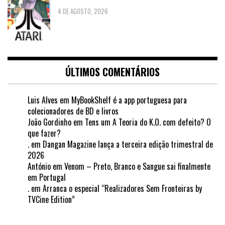
4 DE AGOSTO, 2026
ÚLTIMOS COMENTÁRIOS
Luis Alves
em
MyBookShelf é a app portuguesa para
colecionadores de BD e livros
João Gordinho
em
Tens um A Teoria do K.O. com defeito? O
que fazer?
.
em
Dangan Magazine lança a terceira edição trimestral de
2026
António
em
Venom – Preto, Branco e Sangue sai finalmente
em Portugal
.
em
Arranca o especial “Realizadores Sem Fronteiras by
TVCine Edition”