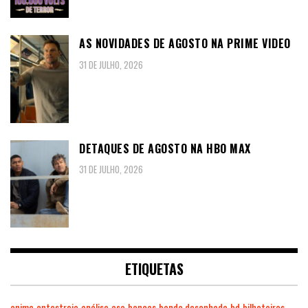
AS NOVIDADES DE AGOSTO NA PRIME VIDEO
31 DE JULHO, 2026
DETAQUES DE AGOSTO NA HBO MAX
31 DE JULHO, 2026
ETIQUETAS
anime
antestreia
análise
asa
bancas
banda desenhada
bd
bilheteiras