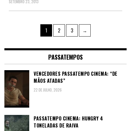
SETEMBRO 23, 2013
Paginação
Page
Page
Page
1
2
3
→
dos
conteúdos
PASSATEMPOS
VENCEDORES PASSATEMPO CINEMA: “DE
MÃOS ATADAS”
22 DE JULHO, 2026
PASSATEMPO CINEMA: HUNGRY 4
TONELADAS DE RAIVA