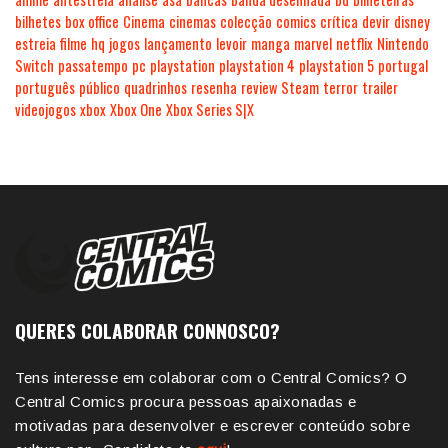
bilhetes
box office
Cinema
cinemas
colecção
comics
crítica
devir
disney
estreia
filme
hq
jogos
lançamento
levoir
manga
marvel
netflix
Nintendo
Switch
passatempo
pc
playstation
playstation 4
playstation 5
portugal
português
público
quadrinhos
resenha
review
Steam
terror
trailer
videojogos
xbox
Xbox One
Xbox Series S|X
QUERES COLABORAR CONNOSCO?
Tens interesse em colaborar com o Central Comics? O
Central Comics procura pessoas apaixonadas e
motivadas para desenvolver e escrever conteúdo sobre