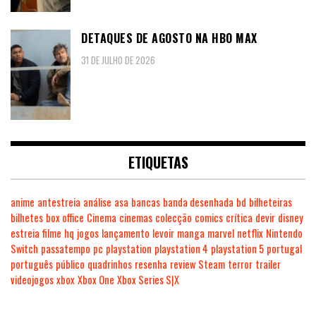
DETAQUES DE AGOSTO NA HBO MAX
31 DE JULHO DE 2026
ETIQUETAS
anime
antestreia
análise
asa
bancas
banda desenhada
bd
bilheteiras
bilhetes
box office
Cinema
cinemas
colecção
comics
crítica
devir
disney
estreia
filme
hq
jogos
lançamento
levoir
manga
marvel
netflix
Nintendo
Switch
passatempo
pc
playstation
playstation 4
playstation 5
portugal
português
público
quadrinhos
resenha
review
Steam
terror
trailer
videojogos
xbox
Xbox One
Xbox Series S|X